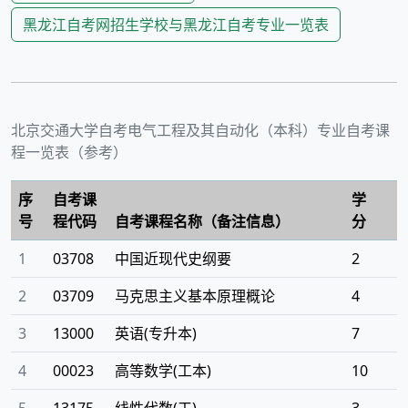
黑龙江
自考网招生学校与
黑龙江
自考专业一览表
北京交通大学
自考
电气工程及其自动化（本科）
专业自考课
程一览表（参考）
序
自考课
学
号
程代码
自考课程名称（备注信息）
分
1
03708
中国近现代史纲要
2
2
03709
马克思主义基本原理概论
4
3
13000
英语(专升本)
7
4
00023
高等数学(工本)
10
5
13175
线性代数(工)
3