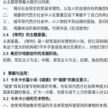
从主题思想看大致可分四类：
一、 揭示社会现实的荒诞非理性，以及人的自我存在的痛苦
二、 揭露现代西方社会中人在重重压迫下掌握不了自己的命运
三 、 描写现代西方社会中，小人物找不到出路的孤独、苦闷
四、 揭露统治阶级的残酷。代表作品《在流放地》
2.4 《审判》的主题意蕴；
从表面看，《审判》是一部荒诞的非理性的小说，但它深刻揭
有这个庞大的机构呢?不外乎是诬告清白无辜的人，对他们进
2.5 奥尼尔戏剧创作的发展阶段。
前期，现实主义为主；中期，表现主义为主；后期，独创而成
3 掌握与运用：
3.1 卡夫卡长篇小说《城堡》中“城堡”的象征意义；
“城堡”既有封建专制制度的专横，也有现代西方社会那种庞大
国家机器的象征，扩大一点看，也是与成千上万的普通人对立
3.2 卡夫卡小说的艺术特色；
一、他常常用抽象的荒诞的手法表现他所感受到的事物的本质