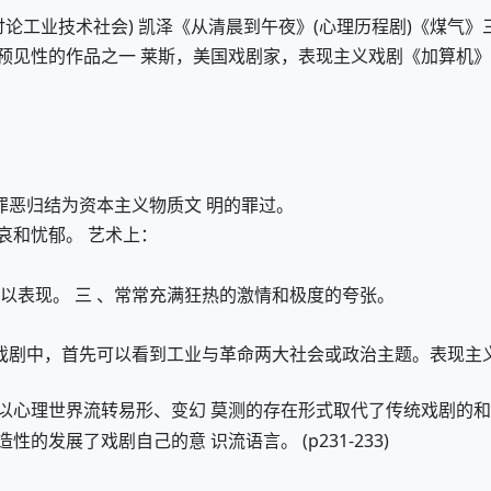
讨论工业技术社会) 凯泽《从清晨到午夜》(心理历程剧)《煤气》
预见性的作品之一 莱斯，美国戏剧家，表现主义戏剧《加算机》
罪恶归结为资本主义物质文 明的罪过。
哀和忧郁。 艺术上：
以表现。 三 、常常充满狂热的激情和极度的夸张。
义戏剧中，首先可以看到工业与革命两大社会或政治主题。表现主
以心理世界流转易形、变幻 莫测的存在形式取代了传统戏剧的
发展了戏剧自己的意 识流语言。 (p231-233)