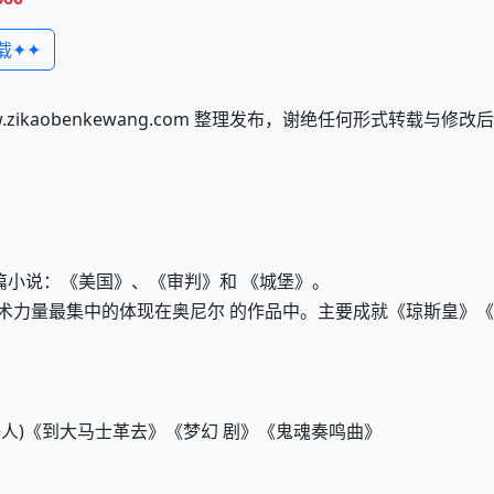
载✦✦
kaobenkewang.com 整理发布，谢绝任何形式转载与修
篇小说：《美国》、《审判》和 《城堡》。
术力量最集中的体现在奥尼尔 的作品中。主要成就《琼斯皇》
人)《到大马士革去》《梦幻 剧》《鬼魂奏鸣曲》