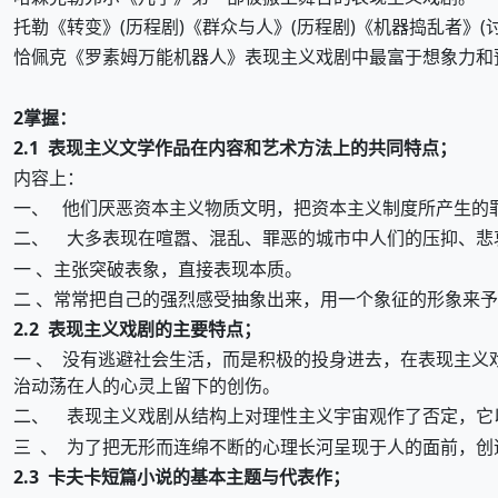
托勒《转变》(历程剧)《群众与人》(历程剧)《机器捣乱者》(
恰佩克《罗素姆万能机器人》表现主义戏剧中最富于想象力和
2掌握：
2.1 表现主义文学作品在内容和艺术方法上的共同特点；
内容上：
一、 他们厌恶资本主义物质文明，把资本主义制度所产生的
二、 大多表现在喧嚣、混乱、罪恶的城市中人们的压抑、悲
一 、主张突破表象，直接表现本质。
二 、常常把自己的强烈感受抽象出来，用一个象征的形象来予
2.2 表现主义戏剧的主要特点；
一 、 没有逃避社会生活，而是积极的投身进去，在表现主
治动荡在人的心灵上留下的创伤。
二、 表现主义戏剧从结构上对理性主义宇宙观作了否定，它
三 、 为了把无形而连绵不断的心理长河呈现于人的面前，创造性的
2.3 卡夫卡短篇小说的基本主题与代表作；