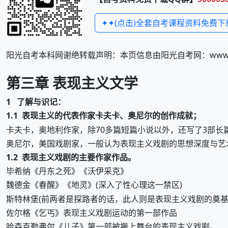
✦✦(点击)全套自考课程资料免费下
阳光自考本科网谢绝转载声明：本页信息由阳光自考网：www.zi
第三章 表现主义文学
1 了解与识记：
1.1 表现主义的代表作家卡夫卡、奥尼尔的创作成就；
卡夫卡，奥地利作家，除70多篇短篇小说以外，还写了3部长
奥尼尔，美国戏剧家，一般认为表现主义戏剧的思想深度与艺
1.2 表现主义戏剧的主要作家作品。
毕希纳《丹东之死》《沃伊采克》
魏德金《春醒》《地灵》(深入了性心理这一禁区)
斯特林堡(前两者是探路者的话，此人则是表现主义戏剧的奠基
佐尔格《乞丐》表现主义戏剧运动的第一部作品
哈森克勒弗尔《儿子》第一部被搬上舞台的表现主义戏剧。