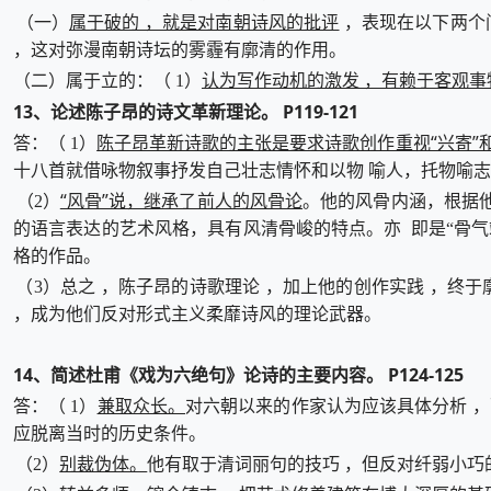
属于破的 ，就是对南朝诗风的批评
（一）
，表现在以下两个问
，这对弥漫南朝诗坛的雾霾有廓清的作用。
认为写作动机的激发 ，有赖于客观事
（二）属于立的：（ 1）
13、论述陈子昂的诗文革新理论。 P119-121
陈子昂革新诗歌的主张是要求诗歌创作重视“兴寄”和
答：（ 1）
十八首就借咏物叙事抒发自己壮志情怀和以物 喻人，托物喻志
“风骨”说，继承了前人的风骨论
（2）
。他的风骨内涵，根据他
的语言表达的艺术风格，具有风清骨峻的特点。亦 即是“骨
格的作品。
（3）总之 ，陈子昂的诗歌理论 ，加上他的创作实践 ，终于
，成为他们反对形式主义柔靡诗风的理论武器。
14、简述杜甫《戏为六绝句》论诗的主要内容。 P124-125
兼取众长。
答：（ 1）
对六朝以来的作家认为应该具体分析 ，
应脱离当时的历史条件。
别裁伪体。
（2）
他有取于清词丽句的技巧 ，但反对纤弱小巧的