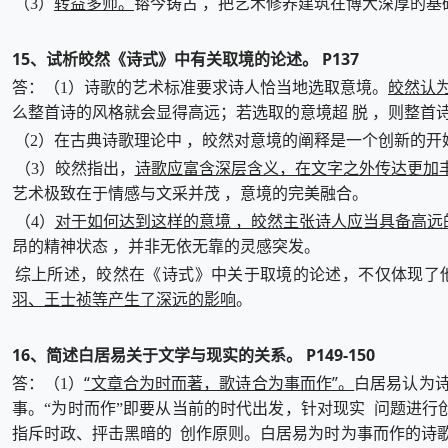
转益多师。
（3）
镕今铸古 ，把艺术修养建筑在博大深厚的基
15、试析皎然《诗式》中有关取境的论述。 P137
皎然认
答：（1）诗歌的艺术标准要求诗人恰当地选取意境。
么整首诗的风格就会显得高远；若选取的意境超 脱 ，则整首
（2）在古典诗歌理论中 ，皎然对意境的阐释是一个创新的开
诗歌应富含深层含义，在文字之外传达更加
（3）皎然指出，
艺术极致在于情感与文采并茂 ，意境的完美融合。
对于如何达到这样的意境 ，皎然主张诗人应当具备高远
（4）
昂的精神状态 ，并非无依无靠的灵感突发。
综上所述，皎然在《诗式》中关于取境的论述，不仅体现了
羽、王士祯等产生了深远的影响
。
16、简述白居易关于文学与现实的关系。 P149-150
“文章合为时而著，歌诗合为事而作”。
答：（1）
白居易认为
事。“为时而作”即要从当前的时代出发，针对现实 问题进行
指斥时政、抨击黑暗的 创作原则。白居易为时为事而作的诗歌