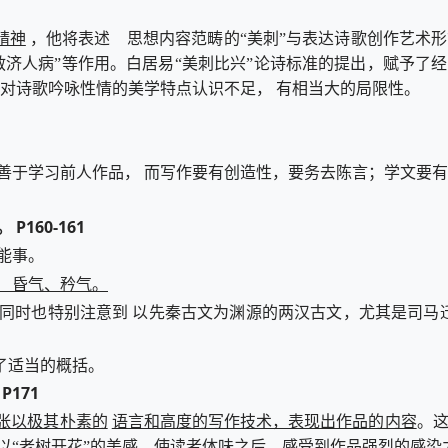
精神
，他将表述 思想内容范畴的“美刺”与表达诗歌创作艺术形
救济人病”等作用。白居易“美刺比兴”论诗标准的提出，赋予
对诗歌吟咏性情的美学特点认识不足， 有相当大的局限性。
善于学习前人作品， 而写作要有创造性，要务去陈言；学文要有
160-161
能事。
、 昏气、矜气。
，同时也特别注意到 以先秦古文为渊源的两汉古文，尤其是司马
了适当的概括。
171
张以极其朴素的
语言和高度的写作技术，表现出作品的内容
。这
以“老树开花”的美感，使读者体味之后，感受到作品强烈的感染