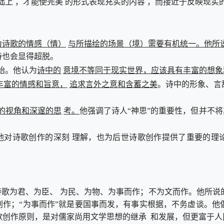
础上 ，才能使完美 的形式表现充实的内容 ，而接近于反映现实
为诗歌的情感（情）
与所描绘的场景（境）需要有机统一。他所说的
诗也会显得超脱。
诗中的
意境不等同于现实世界，应该具有丰富的想象
始。他认为
丰富的情感和旨意，
追求言外之意和含蓄之美
。诗中的形象、言
的视角和深邃的思
考。
他强调了诗人“神思”的重要性，但并不将
他对诗歌创作的深刻 理解，也为后世诗歌创作提供了重要的理
诗歌为君、为臣、 为民、为物、为事而作；不为文而作。他所说
创作；“为事而作”就是要国事而发，有事实根据，不务虚谈。
创作原则，是对儒家尚用文学思想的继承 和发展，但更富于人