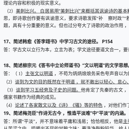
理论内容和积极的现实意义。
美刺比兴。 白居易用“美刺比兴”来概括其讽谕诗的基本
（2）
思，即诗歌创作要有讽谕意义，要求诗歌发挥“补 察时政”“
题，具有十分重要的意义。但也过分夸大了诗歌的政治作用 ，
17、简述韩愈《答李翊书》中学习古文的途径。 P154
答：学古文以立行为本，立言为表；学文途径要道文合一，要
18、简述柳宗元《答韦中立论师道书》“文以明道”的文学思想。 P
主张文以明道
答：（ 1）
，不苟为炳炳烺烺务采色夸声音以为
谈到为文的目的既然在于明道 ，就不敢出以轻心、怠心
（2）
谈到学习五经旁及子史的问题。
（3）
他肯定了先秦的古文 
儒家书籍作为经典的成见。
论述了各家散文以及《诗》《骚》等的特色
（4）
，对他们作
19、简述梅尧臣“作诗无古今 ，惟造平淡难”中“平淡”的内涵。 P
主
答：所谓“平淡”，并不意味着平庸和浅易；恰恰相反，他是
从苦涩之中，咀嚼出不尽的甘腴之味；要洗净脂粉铅华，给人