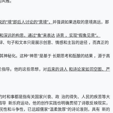
的风雅。
“境”即后人讨论的“意境”，
并强调如果选取的意境高远，那
和深远的构思，通过“象”来表达
诗意 ，实现“假象见意”。
辞、句子和文本只是展示创意、情感和主旨的途径 ，而真正的
其神秘化。这种“神思”是基于 长期思考和酝酿的结果 ，源于高
后来的诗人
和诗论家如司空图、严
论指导。他的这些思想，对
的时和事都是指有关国家兴衰、政 治的得失、人民的疾苦等大
他倡导 新乐府运动，他的创作实践也明确贯彻了诗歌反映现实，
民性和斗争性，已远超儒家“温柔敦厚”的诗论准则，具有 新的