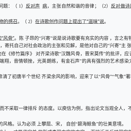
反对声
病
反对做诗
题：（ 1）
，主张自然和谐的音律；（2）
物的感召
在诗歌创作问题上提出了“滋味”说
。（ 2）
。
“风骨”
。陈 子昂的“兴寄”说是说诗歌要有充实的内容 ，言之有
，寄托自己对社会政治的主张和见解，是他对自己的“兴寄”主 
在《修竹篇序》 对齐梁诗歌“汉魏风骨，晋宋莫传”的批评，
气端翔，音情顿挫，光英朗练，有金石声”的具有强烈的艺术感染
廓清了初唐半个世纪 齐梁余风的影响，迎来了以“风骨”“气象”著
而不采取一律排斥 的态度。以庾信为例，指出论文当观全人，不
风格。认为必须 上攀屈、宋， 自创“碧海鲸鱼”的壮美意境。