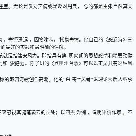
用典
。无论是反对声病或是反对用典， 总的都是主张自然真美
物 ，寄怀深远 ，因物喻志， 托物寄情。他自己的《感遇诗》三
张的最好的实践和最明确的注解。
应该就是指建安风力。即指具有鲜 明爽朗的思想感情和精要劲健
力和 震撼力。陈子昂的《登幽州台歌》可以说正是具有这种风
称的盛唐诗歌创作高潮。他的“兴 寄”“风骨”说理论为后人继承
应忽视其健笔凌云的长处；以四杰 为例 ，说明评价作家 ，不