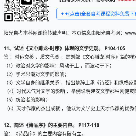
✦✦(点击)全套自考课程资料免费下
阳光自考本科网谢绝转载声明：本页信息由阳光自考网：www.zi
11、试述《文心雕龙•时序》体现的文学史观。 P104-105
时运交移 ，质文代变 ，
答 ：
是刘勰《文心雕龙.时序》篇的核
（1）政治对文学的影响：风动于上 ，而波动于下；
（2）学术思潮对文学的影响；
（3）文学自身的继承关系 ，指出楚辞上承《诗经》和纵横家
（4）时代风气对文学的影响 ，举例说明建安文学那种刚健爽
（5）统治者的影响；
（6）天才作家的杰出成就 ，他认为文学史上天才作家的优秀
12、简述《诗品序》的主要内容。 P117-118
答：《诗品序》的主要内容有破有立。