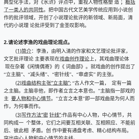
概括
典型化手法，对《水浒》评点中，重视人物性格塑 造 ；
了一类人的共同性
。把中国古代文艺美学传统应用到小说创
作的批评领域，开创了小说理论批评的新领域、新局面，清
代的小说理 论批评受到了金圣叹影响。
2.请论述李渔的戏曲理论观点。
(1)简介
：李渔，由明入清的作家和文艺理论批评家，
戏曲创作理论
文艺批评理论 主要表现在
上，其戏曲理论体
现在杂著《闲情偶寄》的《 词曲部》。就戏曲的创作提出了
“立主脑”、“减头绪”、“密针线”、“审虚实” 的主张。
(2)戏曲结构主张“立主脑”:
“古人作文一篇， 定有一篇
之主脑。主脑非他，即作者立言之本意也。”主脑指一部戏的
要人物和中心情节
主
。"立言之本意"即一部戏曲是为何人而
作，为何事而作。
(3)写作方法“密
针线”
:作品有中心人物，中心情节，共
同构成一 个整体，它们之间要互相关联、互相照应、不能前
后、彼此相 矛盾。创 作中要有通盘考虑、精心结构布局。
突出中心人物和中心情节的主线。