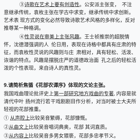
诗歌在艺术上要有创造性
③
。公安派主张变， 不注
意继承传统，袁枚主张在学古中求变，继承传统中求创新。
艺术表 现方式的变化必然导致诗歌艺术风格的多样化，反对
推尊某一种格调。
性灵说在审美上主张风趣
④
。王士祯推崇的超脱情
怀，沈德潜强调的人 伦日用，表现在诗格中都具有庄肃的特
征，而袁枚性灵说的风趣则与庄 肃相对，具有轻松、活泼、
诙谐的特点。风趣是摆脱庄严的道德政治面 孔之后的轻松活
泼的个性表现，来自诗人的真性灵。
9.请简析焦循《花部农谭序》体现的文论主张。
第一部研究地方戏曲的专著
我国戏曲理论批评史上
, 内容是就
清代中叶 扬州流行若干戏剧剧目作分析，对当时被士大夫所
轻视的花部推重。
从声腔上
①
比较吴音繁缛，花部慷慨。
从曲文上
②
比较吴音唱词典奥，花部 其词直质。
从内容上
③
比较吴音多男女猥亵，花部多忠孝节义。