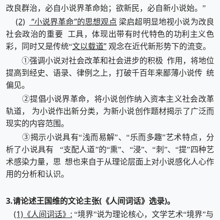
改良群治，必自小说界革命始；欲新民，必自新小说始。”
(2)
“小说界革命”的思想观点
梁启超明显地视小说为改良
社会政治的重要 工具，体现出带有时代特色的功利主义色
文以载道”
彩，同时又是传统“
观念在近代新形势下的流变。
①强调小说对社会改革和社会进步的积极 作用，将地位
提高到经史、语录、律例之上，打破千百年来鄙薄小说传 统
偏见。
②提倡小说界革命，将小说创作纳入资本主义社会改革
轨道， 为小说作出新分类，为新小说创作题材揭示了广泛而
现实的内容范围。
③揭示小说具有“浅而易解”、“乐而多趣”艺术特点，分
析了小说具有 “支配人道”的“熏”、“浸”、“刺”、“提”四种艺
术感染力量，思 想也来自于从理论层面上对小说感化人心作
用的分析和认识。
3.请论述王国维的文论主张(《人间词话》选录)。
(1)《人间词话》:
“境界”说为理论核心，文学艺术“境界”与