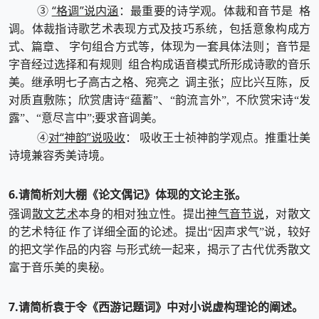
“格调”说内涵
③
：最重要的诗学观。体裁和音节是 格
调。体裁指诗歌艺术表现方式及技巧系统，包括意象构成方
式、篇章、 字句组合方式等，体现为一套具体法则；音节是
字音经过选择和有规则 组合构成语音模式所形成诗歌的音乐
美。继承明七子高古之格、宛亮之 调主张；应比兴互陈，反
对质直敷陈；欣赏唐诗“蕴蓄”、“韵流言外”, 不欣赏宋诗“发
露”、“意尽言中”;要求音调美。
对“神韵”说吸收
④
： 吸收王士祯神韵学观点。推重壮美
诗境兼容秀美诗境。
6.请简析刘大棚《论文偶记》体现的文论主张。
散文艺术
神气音节说
强调
本身的相对独立性。提出
，对散文
的艺术特征 作了详细全面的论述。提出“因声求气”说，较好
的把文学作品的内容 与形式统一起来，揭示了古代优秀散文
富于音乐美的奥秘。
7.请简析袁于令《西游记题词》中对小说虚构理论的阐述。