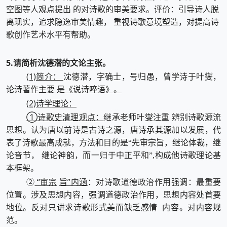
空图等人观点提出 的对诗歌的审美要求。评价：引导诗人脱
离现实，追求隐逸审美情趣， 重视诗歌意境塑造，对提高诗
歌创作艺术水平有帮助。
5.请简析沈德潜的文论主张。
(1)简介：
沈德潜，字确士，号归愚，曾学诗于叶燮，
著作主要
是《说诗啐语》。
论诗
(2)诗学理论：
①诗歌史清理观点：
继承老师叶燮注重 辨别诗歌源流
思想。认为唐以前诗是古诗之源，唐诗承其源加以发展，代
表了诗歌最高成就，方法和目的是“先审宗旨，继论体裁，继
论音节， 继论神韵，而一归于中正平和”,构成他诗歌理论基
本框架。
“审宗
旨”内涵
②
：对诗歌道德政治作用强调：最重要
位置。涉及思想内容，强调道德政治作用，思想内容处首要
地位。反对只讲求诗歌形式美而缺乏感情 内容。对内容规
范。