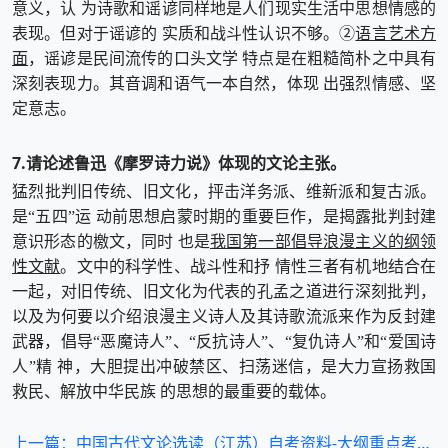
意义，认 为诗歌和谣谚同样地是人们现实生活中思想情感的
语言艺术方
表现。但对于谣谚的 实质和战斗性认识不够。②
面
，谣谚是民间流传的口头文学 特点是在粗糙简朴之中具有
深刻表现力。其音调和语气一本自然，体现 出强烈情感、坚
定意志。
7.请论述鲁迅《摩罗诗力说》体现的文论主张。
猛烈批判旧传统、旧文化，抨击洋务派、维新派和复古派。
是“五四”运 动前思想启蒙时期的重要巨作，是揭露批判封建
我国第一部倡导浪漫主义的纲领
意识形态的檄文，同时 也是
性文献
。文中的科学性、战斗性和抒 情性三者有机地结合在
一起，对旧传统、旧文化为代表的孔孟之道进行深刻批判，
以及为何要以介绍浪漫主义诗人及其诗歌流派来作为反封建
武器，倡导“恶魔诗人”、“反抗诗人”、“复仇诗人”和“爱国诗
人”精 神，大胆提出冲破禁区、扫荡迷信，是大力宣扬救国
救民、解放中华民族 的思想的最重要的载体。
上一篇：中国古代文论选读（江苏）自考资料-大纲重点考前冲刺4