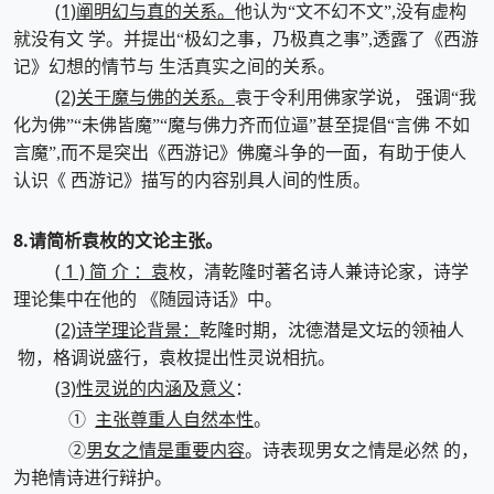
(1)阐明幻与真的关系。
他认为“文不幻不文”,没有虚构
就没有文 学。并提出“极幻之事，乃极真之事”,透露了《西游
记》幻想的情节与 生活真实之间的关系。
(2)关于魔与佛的关系。
袁于令利用佛家学说， 强调“我
化为佛”“未佛皆魔”“魔与佛力齐而位逼”甚至提倡“言佛 不如
言魔”,而不是突出《西游记》佛魔斗争的一面，有助于使人
认识《 西游记》描写的内容别具人间的性质。
8.请简析袁枚的文论主张。
( 1 ) 简 介 ：袁
枚，清乾隆时著名诗人兼诗论家，诗学
理论集中在他的 《随园诗话》中。
(2)诗学理论背景：
乾隆时期，沈德潜是文坛的领袖人
物，格调说盛行，袁枚提出性灵说相抗。
(3)性灵说的内涵及意义
：
主张尊重人自然本性
①
。
男女之情是重要内容
②
。诗表现男女之情是必然 的，
为艳情诗进行辩护。