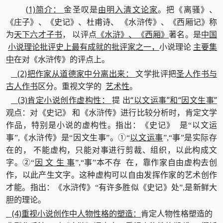
(1)简介：
由明入清文论家
金圣叹是
。把《离骚》、
《庄子》、《史记》、杜甫诗、 《水浒传》、《西厢记》称
天下六才子书
《水浒》、《西厢》
中国
为
， 以评点
著名。是
小说理论批评史上最有成就的批评家之一，
主要集
小说理论
中
在对《水浒传》的评点上。
(2)把作家从道德家中分离出来：
圣人作书与
文学批评把
古人作书
艺术性
区分。重视文学的
。
(3)肯定小说创作虚构性：
“以文运事”和“因文生事”
提 出
观点：对《史记》 和《水浒传》进行比较分析时，肯定文学
作品，特别是小说的虚构性。指出：《史记》 是“以文运
以文运事
事”,《水浒传》是“因文生事”。①“
”,“事”是实际存
在的， 不能虚构，只能对事进行剪裁、组织，以此构成文
因 文 生 事
字。②“
”,“事”本不存 在，靠作家自由虚构去创
作，以此产生文字。这种虚构可以自由发挥作家的艺术创作
才能。指出：《水浒传》“有许多胜似《史记》处”,是新鲜大
胆的理论。
(4)重视小说创作中人物性格的塑造：
肯定人物性格塑造的