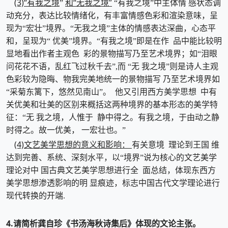
(3)“有我之境
和“无我之境”
”
“有我之境”中主体情 感状态调
动充分，表达比较情绪化，有丰富情感色彩和渲染意味，呈
现为“宏壮”境界。“无我之境”主体的情感表达深曲，心态平
和，呈现为“ 优美”境界。“有我之境”即是在作 品中能比较明
显地看出作者主观色 彩的景物描写乃至艺术境界；如“泪眼
问花花不语，乱红飞过秋千去”,而 “无 我之境”则是诗人主观
色彩较为隐晦、物我完美地统一的景物描写 乃至艺术境界如
“采菊东篱下，悠然见南山”。 他又引用西方美学思想 中有
关优美和壮美的区别来概括这两种境界的基本形态的美学特
征：“无 我之境，人惟于 静中得之。有我之境，于由动之静
时得之。故一优美， 一宏壮也。”
(4)文艺美学思想的意义和影响：
有关意境 理论到王国 维
达到完善、系统、深刻水平，以“境界”说为核心的文艺美学
理论对中 国古典文艺美学思想进行全 面总结，体现东西方
美学思想渗透影响的明 显痕迹，标志中国古代文学理论进行
现代转换的开端.
4.请简析龚自珍《书汤海秋诗集后》体现的文论主张。