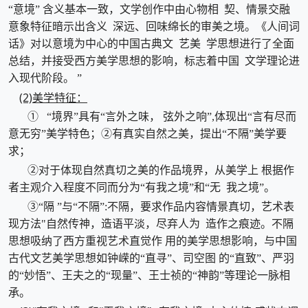
“意境” 含义基本一致，文学创作中由心物相 契、情景交融
意象特征暗示出含义 深远、回味绵长的审美之境。《人间词
话》对以意境为中心的中国古典文 艺美 学思想进行了全面
总结，并接受西方美学思想的影响，标志着中国 文学理论进
入现代阶段。 ”
(2)美学特征：
① “境界”具有“言外之味， 弦外之响”,体现出“言有尽而
意无穷”美学特色；②有真实自然之美，提出“不隔”美学要
求；
②对于体现自然真切之美的作品境界，从美学上 根据作
者主观介入程度不同而分为“有我之境”和“无 我之境”。
③“隔 ”与“不隔”:不隔，要求作品内容情景真切，艺术表
现方法"自然传神，造语平淡，尽弃人为 造作之痕迹。不隔
思想吸纳了西方重视艺术直觉作 用的美学思想影响，与中国
古代文艺美学思想如钟嵘的“直寻”、司空图 的“直致”、严羽
的“妙悟”、王夫之的“现量”、王士祯的“神韵”等理论一脉相
承。