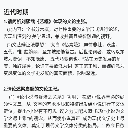
近代时期
1.请简析刘熙载《艺概》体现的文论主张。
(1)内容：全书分六概，对七种重要的文学形式进行论述，
表现出深刻的 美学思想，兼收并蓄且睿智融通的视野。
(2)文艺辩证法思想：“太白《忆秦娥》,声情悲壮，晚唐、
五代，惟 趋婉丽，至东坡始能复古。后世论词者，或转以东
坡为变调，不知晚唐、 五代乃变调也。”站在历史发展的角
度，独辟蹊径，论证了豪放派为词 家正宗正风，而婉约派为
变风变体的文学史发展的真实面貌，影响深远。
2.请论述梁启超的文论主张。
(1)《论小说与群治之关系》功用：
提倡小说界革命的纲
领性文章，从 文学的艺术本质和特征出发给小说进行了文体
定位，提出“小说有不可思 议之力支配人道”以及“小说为文
学之最上乘”的观念，从而使小说真正 成为现代文学史上最
重要的文体，奠定了现代文学文体分类的格局。“ 故今日欲