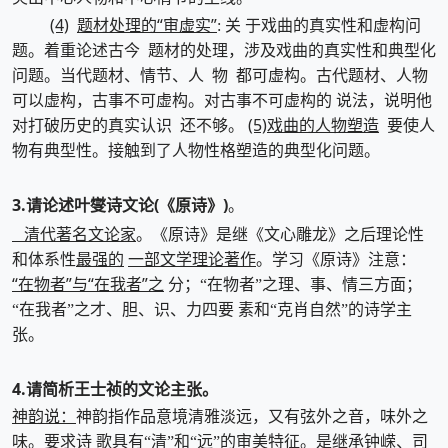
(4)
题材处理的“审虚实”
: 关 于戏曲的真实性和虚构问
题。着重论述古今 题材的处理，涉及戏曲的真实性和典型化
问题。当代题材、情节、人 物 都可虚构。古代题材、人物
可以虚构，古事不可虚构。对古事不可虚构的 说法，说明他
(5)戏曲的人物塑造
对打破历史的真实认识 还不够。
要使人
物有典型性。接触到了人物性格塑造的典型化问题。
3.请论述叶燮诗文论(《原诗》)
。
清代著名文论家
。《原诗》是继《文心雕龙》之后理论性
最强的
一部文学理论著作
和体系性
。学习《原诗》注意：
“在物者”与“在我者”之
分；“在物者”之理、事、情三方面；
“在我者”之才、胆、识、力四要 素和“克肖自然”的诗学主
张。
4.请简析王士祯的文论主张。
神韵说：
神韵指作品意境清雅淡远，又有弦外之音，味外之
味。要求诗 歌具有“清”和“远”的审美特征。是继承钟嵘、司