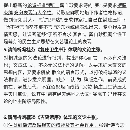
论诗标准“完”。
摆脱
提出崭新的
龚自珍要求诗的“完”,是要求
束缚
充分表现诗人个性
。诗歌应鲜明地烙下作者性格标记，
做到诗如其人。 “完”即“达”,要求作家把自己在封建压抑下
“所不欲言而卒不能不言 ”的东西统统表现出来，专心抒发真
情实感，让读者能够“于所不言求 其言”。龚自珍强调个性正
是萌芽的民主主义思想在文艺理论上的表现
5.请简析冯桂芬《复庄卫生书》体现的文论主张。
对桐城派的义法论进行批判
称心而言
，提出“
，不必有义法
也；文成法 立，不必无义法也”的见解。既要求扩大散文的
思想内容，又要求解放 散文的语言形式，以打破桐城派的义
法枷锁，进步意义明显。缺点：认 为“碑版之作，前贤成式
俱在，身处后代，不宜佰规矩而改错”,又赞 扬庄卫生镇压太
平天国革命，说其中“别有经天纬地之大文”,暴露了 冯桂芬文
论的地主阶级局限性。
6.请简析刘毓崧《古谣谚序》体现的文论主张。
注意到谣谚反映现实的精神及其社会作用。
①
强调“诗言志”