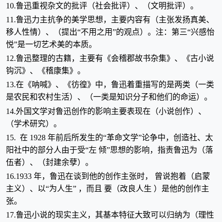
10.鲁迅重视杂文的批评（社会批评）、（文明批评）。
11.鲁迅力主抗争的美学思想，主要内容有（主张发扬真美、
移人性情）、（提出“不用之用”的观点）。注：第三“兴感怡
悦”是一切艺术美的本质。
12.鲁迅整理的古籍，主要有《会稽郡故书杂集》、《古小说
钩沉》、《稽康集》。
13.在《呐喊》、《彷徨》中，鲁迅着重描写的是两类（一类
是农民和农村生活）、（一类是知识分子和他们的命运）。
14.外国文学对鲁迅创作的影响主要表现在（小说创作）、
（学术研究）。
15. 在 1928 年前后所发生的“革命文学”论争中，创造社、太
阳社中的部分人由于受“左 倾”思想的影响，指责鲁迅为（落
伍者）、（封建余孽）。
16.1933 年，鲁迅在谈到他的创作主张时， 曾说抱着（启蒙
主义）、以“为人生” ，而且 要（改良人生 ）是他的创作主
张。
17.鲁迅小说的现实主义，其基本特征大致可以归纳为（理性