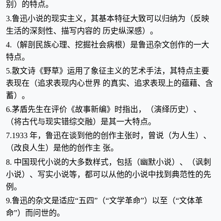
别）的特点。
3.鲁迅小说的现实主义，其基本特征大致可以归纳为（反映
生活的深刻性、描写内容的 历史纵深感）。
4.（解剖民族心理、挖掘社会病根）是鲁迅杂文创作的一大
特点。
5.散文诗《野草》运用了象征主义的艺术手法，其特点主要
表现在（追求表现内心世界 的真实、追求表现上的蕴藉、含
蓄）。
6.茅盾先生在评价《故事新编》时指出，（演绎历史）、
（将古代与现实错综交融）是其一大特点。
7.1933 年，鲁迅在谈到他的创作主张时，曾说（为人生）、
（改良人生）是他的创作主 张。
8. 中国现代小说的大多数样式，包括（幽默小说）、（讽刺
小说）、写实小说等，都可以从他的小说中找到典范性的先
例。
9.鲁迅的杂文是适应“五四”（“文学革命”）以至（“文体革
命”）而问世的。