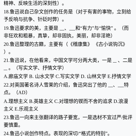
精神、反映生活的深刻性）。
18.鲁迅说自己杂文创作的任务是（对于有害的事物，立刻给
予反响与抗争、针砭时弊）。
19.鲁迅要求的美，主要是
、
和“有力”与“愉快” 。（而
非狂欢和粗暴，真挚，却非固执，美丽，却非淫艳）
20.鲁迅整理的古籍，主要有（《稽康集》 《古小说钩沉》
）。
21.鲁迅说，在他看来，中国文学可分两大类，一是
、二是
。（写实文学、抒情文学）
A.廊庙文学 B. 山水文学 C.写实文学 D. 山林文学 E.抒情文学
22.对英国著名诗人雪莱的介绍，鲁迅突出了他的
、
特
点。（AD）
A.理想主义 B.英雄主义 C.对理想的锲而不舍的追求 D.浪漫
主义 E.乐观主义
23.鲁迅一向来主张翻译的路子要宽，一是选材不宜过严/批评
要慎重。
24.鲁迅小说创作特点。表现的深切/“格式的特别”。