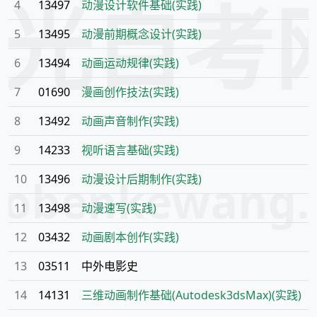
阳光自考
4
13497
动漫设计软件基础(实践)
5
13495
动漫前期概念设计(实践)
6
13494
动画运动规律(实践)
7
01690
漫画创作技法(实践)
8
13492
动画声音制作(实践)
9
14233
视听语言基础(实践)
aobenkewang
10
13496
动漫设计后期制作(实践)
11
13498
动漫速写(实践)
12
03432
动画剧本创作(实践)
13
03511
中外电影史
14
14131
三维动画制作基础(Autodesk3dsMax)(实践)