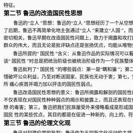
特征。
第二节 鲁迅的改造国民性思想
鲁迅的“立人 ”思想：鲁迅的“立人 ”思想经历了一个从空想
了后期，鲁迅不再简单化地主张通过“立人 ”来建立“人国 ”，而
密切相关，鲁迅早期在改造国民性问题上，致力于揭露和攻打
群众的伟大，而且无论是批评缺点还是张扬优点，均能从唯物
鲁迅所提的“ 国民性 ”含义：从鲁迅作品的实际情况可以
谈“ 国民性 ”时总是把统治阶级也被统治阶级作为一个民族整
鲁迅批判了“ 国民性 ”的哪些弱点：第一是“瞒和骗 ”；第
惜破坏公众利益，乃至对断送国家、民族也无动于衷；第七，安于
所 痛心疾首并竭力加以抨击的国民性弱点。
鲁迅改造国民性思想的意义：鲁迅所揭露和解剖的国民性
不仅表现在对国民性种种弱点的揭示和披露上，而且还表现在
想 的毒害；第三，鲁迅把我们民族屡受外来侵略看成是形成
国民 性的某些优点，其目的都是在促进一种新的、向上的、
第三节 鲁迅的伦理文化观
鲁迅对封建伦常的批判：鲁迅作为五四新文化运动的主将，