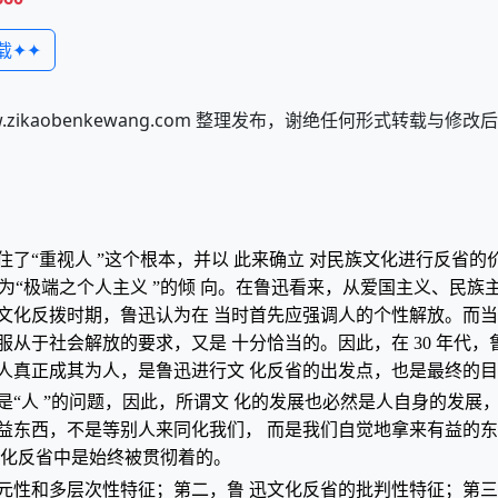
载✦✦
kaobenkewang.com 整理发布，谢绝任何形式转载与修
“重视人 ”这个根本，并以 此来确立 对民族文化进行反省的价
为“极端之个人主义 ”的倾 向。在鲁迅看来，从爱国主义、民
化反拨时期，鲁迅认为在 当时首先应强调人的个性解放。而当时
从于社会解放的要求，又是 十分恰当的。因此，在 30 年代
人真正成其为人，是鲁迅进行文 化反省的出发点，也是最终的
“人 ”的问题，因此，所谓文 化的发展也必然是人自身的发展
益东西，不是等别人来同化我们， 而是我们自觉地拿来有益的
文化反省中是始终被贯彻着的。
元性和多层次性特征；第二，鲁 迅文化反省的批判性特征；第