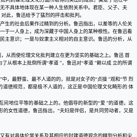
都无不具体地体现在某一种人生依附关系中。君臣、父子、夫
。对此，鲁迅给予了猛烈的抨击和批判。
然产生的社会后果作过精到的分析。鲁迅指出，以差等的人伦关
统一于一人身上，成为深藏于中国人身上的某种根性。在鲁迅看
的民主意识；一是与奴隶主义相对的自主意识。鲁迅的分析，从
解剖，从而使伦理文化批判建立在更为坚实的基础之上。鲁迅 首
为了从根本上批倒所谓“孝道 ”，鲁迅对“孝道 ”赖以成 立的所谓
。
”中，最野蛮、最不人道的的，就是对女子的“贞操 ”观和“节 烈
循的道德规范，都是极不人道的，这正是中国伦理文化畸形的 体
间地位平等的基础之上的。他倡导的新型的“爱 ”的道德，这
对畸形的女性道德，鲁迅指出，“夫妇是伴侣，是共同劳动者，又是
，又有对具体伦常关系及其相应的封建道德观念的精到分析和尖