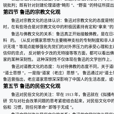
锐批判；既有针对封建伦理道德“畸形 ”、“野蛮 ”的特征所
第四节 鲁迅的宗教文化观
鲁迅对宗教文化的总体认识：鲁迅对宗教文化的态度是特
时，在有些场合是对宗教文化中的积极因素持肯定和“拿来 ”
鲁迅与佛教文化的关系：鲁迅真正开始接触佛教，是在日
料 的。（从反对儒家思想为主要精神支柱的专制制度和非人的
识无境 ” 等观点能够强化先觉们的对外界压力的承受心理和
信仰的忠贞， 反对朝令夕改的无特操等等方面，都可以看出
家的某种深刻性。 这种深刻性不仅体现在鲁迅的文学创作上
鲁迅对道教文化的态度：与对待佛教的态度不同，关于道
“道士思想 ”，一是指“道家（老庄）思想 ”。 鲁迅通过对
鲁迅曾指出，老庄道家思想深深影响了中国人的生活态度，或
第五节 鲁迅的民俗文化观
鲁迅对民俗文化的关注：早在 1913 年，鲁迅就在《拟播
研 究与对社会改革问题的思考紧密结合起来，对民俗文化中的
俗和 习惯，则任何革命“ 即等于无成 ”。