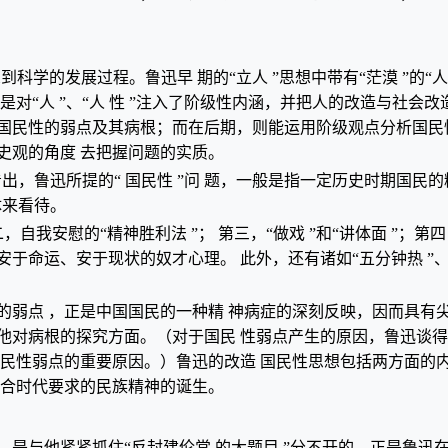
到科学的发展过程。鲁迅早 期的“立人 ”思想中带有“茫漠 ”的“人
是对“人 ”、“人 性 ”注入了阶级性内涵，并把人的改造与社会改
国民性的弱点及其病根；而在后期，则能运用阶级观点分析国民
史观的角度 去把握问题的实质。
看出，鲁迅所提的“ 国民性 ”问 题，一般是指一定历史时期国
体来看待。
二，自我安慰的“精神胜利法 ”； 第三，“做戏 ”和“讲体面 ”
命运、安于现状的奴才心理。 此外，还有诸如“五分钟热 ”、“
的弱点 ，正是中国国民的一种精 神病症的深刻反映，因而具有
他对病根的探究方面。（对于国民 性弱点产生的原因，鲁迅谈
国民性弱点的重要原因。）鲁迅的改造 国民性思想包括两方面的
符合时代要求的民族精神的诞生。
是与他紧紧抓住“反封建伦常 的大题目 ”分不开的。正是鲁迅