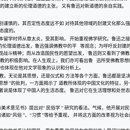
提出的建立新的伦理道德的主张， 又有鲁迅对新道德的亲自实践。
别谨慎的，其否定性态度远不如 对待其他领域的封建文化那么
的态度的。
本留学时师从章太炎，受其影响， 开始重视佛学研究。鲁迅之
伦理道德出发，鲁迅强调佛教中的平 等观念；为呼吁反封建的勇
主观战斗精神；而从改造国民性的愿望出发， 鲁迅则又看到了佛教
佛教的积极影响。在人生观上，我们亦可看出鲁 迅所受佛教思
，也体现在他对文学现象的认识和分析上。
教，无论是其思想，还是仪式和 方法等各个方面，鲁迅都是坚
“道士思想 ”的批判，一方面揭示了 道教所体现的中国文化的特征
者说是体现了中国人的生活态度。 鲁迅对它在生活理想和处世
布美术意见书》提出对“ 民俗学 ” 研究的看法。气候，他开展对
诸如“风俗 ”、“习惯 ”等给予重视， 并将这方面的改革视为