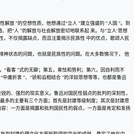
性解放 ”的空想性质，他想通过“立人 ”建立强盛的 “人国 ”。到
造、把“人 ”的解放与社会解放密切地联系起 来。与“立人‘思想
性，不仅揭露缺点，而且注重揭示民族性 中的优点，歌颂人民
民的精神状态的问题，也就是民族性的问题。在大多数情况下， 他
；第四，“看客 ”式的无聊；第五，卑怯和势利；第六，因自利而不
中庸折衷 ”、“骄和谄相结合 ”的洋奴思想等等，也都是鲁迅
尖锐的、强烈的现实意义。鲁迅对国民性弱点的批判的深刻性，
得最多的主要有三个方面；首先是封建等级制度；其次是封建思
内容：一方面是揭露和批判国民性的弱点，一方面是肯定和发扬
在批判封建伦理文化方面所取得的突出的成就，奠定了他在中