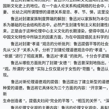
国新文化史上的地位。在一个由人伦关系构成网络的社会中，
妻、 长幼之间所谓理想的道德关系是忠、孝、节、悌，这里
鲁迅对封建家族制度弊端的解剖：鲁迅对以家族制为本位
系为基础的社会结构形态中，必然产生封建专制主义和封建性
来，正是由于这种伦理中心主义文化的长期浸染，使得中国人
中国文化特性中所缺乏的因素方面，为在中国提倡民主科学的
鲁迅对封建“孝道 ”观念的分析批判：鲁迅提倡平等的社
先从“父子 ”关系入手，分析了封建伦理道德观念中的“孝道 ”。
“依据 ”进行了彻底清算。鲁迅对“孝道 ”的批判，十分合乎
鲁迅从哪些方面批判了封建“女德 ”：鲁迅曾深刻地指出，“
”观。所谓的“女德 ”实际上仅仅是对于女性的“苛酷 ”。
现。
鲁迅对新伦理道德观的提倡：鲁迅提出了建立新型的道德
种爱的道德，鲁迅将它具体化为三个方面的内容：“开宗第一，便
新
生命创造者 ”，提倡夫妇间“完全的平等 ”、“相互的关怀 ”、“深
鲁迅伦理文化观的主要内容：鲁迅的伦理文化观中，具有