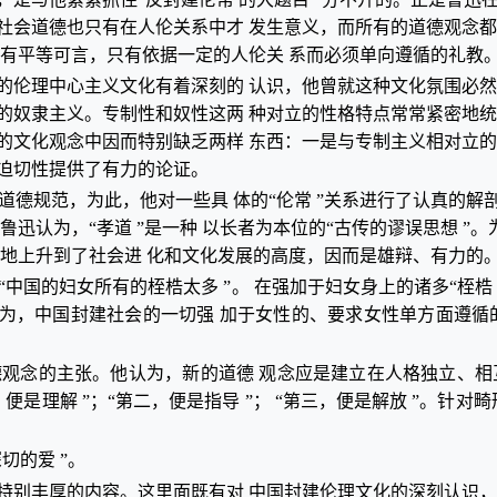
社会道德也只有在人伦关系中才 发生意义，而所有的道德观念
没有平等可言，只有依据一定的人伦关 系而必须单向遵循的礼教
的伦理中心主义文化有着深刻的 认识，他曾就这种文化氛围必
的奴隶主义。专制性和奴性这两 种对立的性格特点常常紧密地
的文化观念中因而特别缺乏两样 东西：一是与专制主义相对立
迫切性提供了有力的论证。
会道德规范，为此，他对一些具 体的“伦常 ”关系进行了认真的
鲁迅认为，“孝道 ”是一种 以长者为本位的“古传的谬误思想 ”。
逻辑地上升到了社会进 化和文化发展的高度，因而是雄辩、有力的
中国的妇女所有的桎梏太多 ”。 在强加于妇女身上的诸多“桎梏 
鲁迅认为，中国封建社会的一切强 加于女性的、要求女性单方面遵
观念的主张。他认为，新的道德 观念应是建立在人格独立、相互
是理解 ”；“第二，便是指导 ”； “第三，便是解放 ”。针
切的爱 ”。
特别丰厚的内容。这里面既有对 中国封建伦理文化的深刻认识