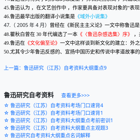
45.鲁迅认为 ，在文艺创作中 ，作家要具备对表现对象的“表
46.鲁迅最早出版的翻译小说集是
《域外小说集》
47
（ 2005 年 4 月）
.
曾经在《新民主主义论》一文中称鲁迅是“
48.瞿秋白曾在 30 年代编选了一本
《〈鲁迅杂感选集〉序》
，
49.鲁迅在
《文化偏至论》
一文中这样谈到新文化的建立：外之
50.尤其令少年鲁迅反感的、宣扬中国历史和传说中孝道故事
上一篇：鲁迅研究（江苏）自考资料大纲重点9
鲁迅研究
自考资料
查看更多>>>
☆ 鲁迅研究（江苏）自考资料考场门口速背4
☆ 鲁迅研究（江苏）自考资料考场门口速背1
☆ 鲁迅研究（江苏）自考资料大纲重点考前密训1
☆ 鲁迅研究（江苏）自考资料大纲重点主观题3
☆ 鲁迅研究自考资料大纲重点名词解释