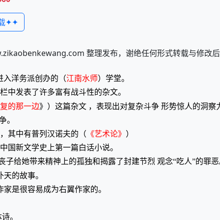
载✦✦
kaobenkewang.com 整理发布，谢绝任何形式转载与修
 ，进入洋务派创办的（
江南水师
）学堂。
栏中发表了许多富有战斗性的杂文。
复的那一边
》）这篇杂文 ，表现出对复杂斗争 形势惊人的洞察
论争。
 ，其中有普列汉诺夫的（
《艺术论》
）
这是中国新文学史上第一篇白话小说。
丧子给她带来精神上的孤独和揭露了封建节烈 观念“吃人”的罪恶
补天的故事。
作家是很容易成为右翼作家的。
体诗。