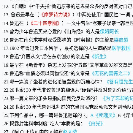
12.《自嘲》中“千夫指”鲁迅原来的意思是众多的反对者对自己
13. 鲁迅最早在（
《摩罗诗力说》
）中两处使用“ 国民性”一词
14.鲁迅在（
《二十四孝图》
）一文中曾举“老莱子娱亲”“郭巨
15.曾为少年鲁迅买来心爱的《山海经》的人是
保姆阿长
16.鲁迅在南京求学时深受影响的《时务报》的主编是
梁启超
17.1902 年鲁迅赴日本留学 ，最初选择的人生道路是
医学救国
18.鲁迅“弃医从文”后在东京创办的杂志是
《新生》
19.最早在《新青年》杂志上发表的“五四”文学革命发难文章是
20.鲁迅称“血债必须以同物偿还”的文章是
《无花的蔷薇之二》
21.哪一篇谈了坐着的进化论被轰毁的沉痛心情？
《答有恒先生
22.20 世纪 30 年代非议鲁迅的翻译为“硬译”并反对鲁迅介
23.哪一篇文章的矛头是指向国民党反动派的？
《为了忘却的
24.20 世纪 30 年代鲁迅批判过的充当国民党反动派文艺别动
25.下列作品中 ，哪一篇是鲁迅翻译的 7。
A《死魂灵》
B《浮
26.揭露封建科举制度“吃人”本质的是：
《白光》
27.《阿 Q 正传》中的人物有
赵太爷