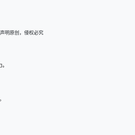
改后声明原创，侵权必究
力。
。