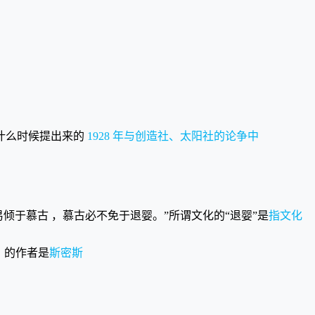
在什么时候提出来的
1928 年与创造社、太阳社的论争中
则易倾于慕古 ，慕古必不免于退婴。”所谓文化的“退婴”是
指文化
》的作者是
斯密斯