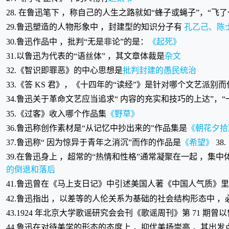
28. 在鲁迅笔下 ，称自己的人生之路就如“蜂子或蝇子”，“
29.鲁迅塑造的人物形象中 ，封建型的知识分子有
孔乙己、陈
30.鲁迅作品中 ，批判“无是非论”的是：
《起死》
31.以鲁迅为代表的“语丝体” ，其文章体裁是
杂文
32.《智识即罪恶》的中心思想是
批判封建的愚民统治
33.《答 KS 君》，《十四年的“读经”》是针对哪个文艺派别
34.鲁迅关于革命文艺应当追求“ 内容的充实和技巧的上达”
35.《过客》收入哪个作品集
《野草》
36.鲁迅称创作素材是“从记忆中抄出来的”作品集是
《朝花夕拾
37.鲁迅称“ 因为惊异于青年之消沉”而作的作品是
《希望》
3
39.在鲁迅身上 ，超常的“热情和性格”通常凝聚在一起 ，集中
的倒退和落后
41.鲁迅曾在《马上支日记》中引述美国人著《中国人气质》里
42.鲁迅指出 ，以差等的人伦关系为基础的社会结构形态中 ，
43.1924 年北京大学歌谣研究会会刊《歌谣周刊》第 71 期曾
44.鲁迅在对待美学的形态的态度上 ，抑优美扬崇高 ，其出发