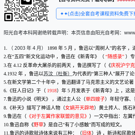
✦✦(点击)全套自考课程资料免费下
阳光自考本科网谢绝转载声明：本页信息由阳光自考网：www.zi
（ 2003 年 4 月）
1.
1898 年 5 月 ，鲁迅以“周树人”的名字
2.在“五四”新文化运动中 ，鲁迅在《新青年》（
“随感录”
）专
3.在 4.12 反革命大屠杀的前两天 ，鲁迅撰写了（《
庆祝沪宁克
苏汶（杜衡）
4.1932 年 ，鲁迅以
为代表的“第三种人”展开了
5.在新文学第二个十年中 ，鲁迅翻译了马克思主义的文艺论著
6.《狂人日记》于（
1918
）年 5 月发表于《新青年》上 ，
7.鲁迅的小说《明天》 ，通过主人公（
单四嫂子
）年轻守寡、
8.《补天》描写了神话人物（
女娲开天辟地
）黄土抟人、炼石
9.鲁迅在（
《对于左翼作家联盟的意见》
）一文中指出：左翼
10.鲁迅自称《
野草
》是自己“有了小感触”而写成的短文。
11.鲁迅的诗歌就诗体来说有三种：（
旧体
）诗 ，新诗和民歌