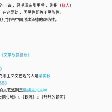
的非议 ，经毛泽东引用后 ，则指（
敌人
）
 ，在这两处 ，国民性即等于民族性。
埋儿”抨击中国封建道德的虚伪性。
《文学改良刍议》
》
绍马克思主义文艺观的人是
梁实秋
记念》
队的文艺派别是
民族主义文学
士德与城》C《铁流》D《静静的顿河》