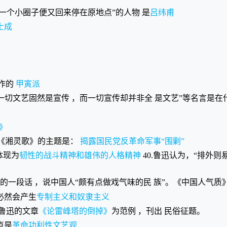
飞了一个小圈子便又回来停在原地点”的人物 是
吕纬甫
士成
而作的
甲寅派
，“一切文艺固然是宣传 ，而一切宣传却并非全 是文艺”等名言是
》
8.《湘灵歌》的主题是：
揭露国民党反革命军事“围剿”
体现为
韧性的战斗精神和雄伟的人格精神
40.鲁迅认为，“排外
的一段话 ，说中国人“颇有点做戏气味的民 族”。《中国人气质
必然会产生
专制主义和奴隶主义
以鲁迅的文章
《论雷峰塔的倒掉》
为范例 ，刊出 民俗征题。
点是
革命功利性文艺观