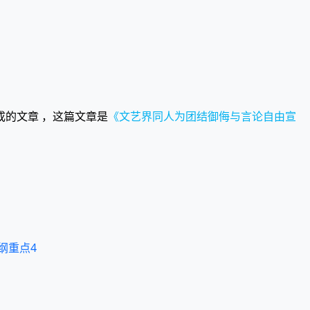
成的文章 ，这篇文章是
《文艺界同人为团结御侮与言论自由宣
纲重点4