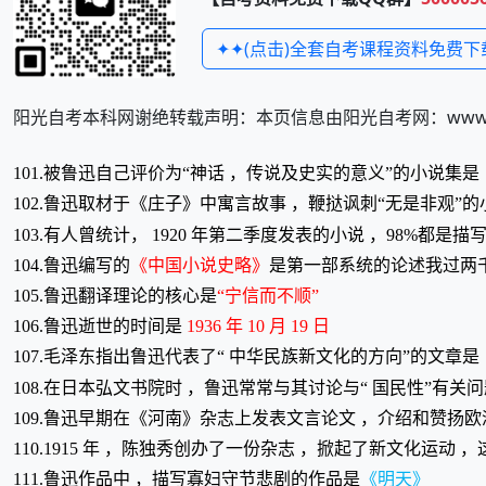
✦✦(点击)全套自考课程资料免费下
阳光自考本科网谢绝转载声明：本页信息由阳光自考网：www.zi
101.被鲁迅自己评价为“神话 ，传说及史实的意义”的小说集是
102.鲁迅取材于《庄子》中寓言故事 ，鞭挞讽刺“无是非观”的
103.有人曾统计， 1920 年第二季度发表的小说 ，98%都是
104.鲁迅编写的
《中国小说史略》
是第一部系统的论述我过两
105.鲁迅翻译理论的核心是
“宁信而不顺”
106.鲁迅逝世的时间是
1936 年 10 月 19 日
107.毛泽东指出鲁迅代表了“ 中华民族新文化的方向”的文章是
108.在日本弘文书院时 ，鲁迅常常与其讨论与“ 国民性”有关
109.鲁迅早期在《河南》杂志上发表文言论文 ，介绍和赞扬
110.1915 年 ，陈独秀创办了一份杂志 ，掀起了新文化运动
111.鲁迅作品中 ，描写寡妇守节悲剧的作品是
《明天》