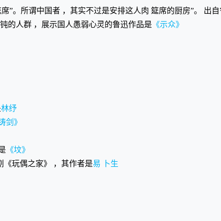
筵席”。所谓中国者 ，其实不过是安排这人肉 筵席的厨房”。 出
、呆钝的人群 ，展示国人愚弱心灵的鲁迅作品是
《示众》
是
林纾
铸剑》
是
《坟》
剧《玩偶之家》 ，其作者是
易 卜生