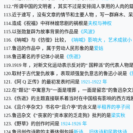
112.“所谓中国的文明者 ，其实不过是安排阔人享用的人肉的
113.近于速写 ，没有文章的情节和主要人物 ，写一群麻木
114.造成《祝福》中祥林嫂悲剧的祸根是
夫权与神权
115.以张勋复辟为故事背景的作品是
《风波》
116.《呐喊》与《彷徨》比较，
《呐喊》影响大 ，艺术成就小
117.鲁迅的作品中 ，属于劳动人民形象的是
爱姑
118.鲁迅著名的手记体小说是
《伤逝》
119.1919 年 ，对新文化运动表示反对的“ 国粹派”的代表人物
120.取材于古代复仇故事 ，表现顽强复仇意志的鲁迅小说是
《
121.《阿 Q 正传》的最初发表时间是
1921-1922 年
122.在“题记” 中寓意为“一面是埋葬 ，一面是留恋”的鲁迅杂文
123.《伤逝》的主题直接联系着当时在中国极有影响的西方戏
124.《且介亭杂文》书名中“且介亭”的含义是
半租界的亭子间
125.鲁迅杂文《“丧家的”资本家的乏走狗》批判的是
梁实秋
123.《野草》的创作时间是
1924-1926 年
124.鲁迅创作诗歌的主要体例包括
新诗、 旧体诗和民歌体诗