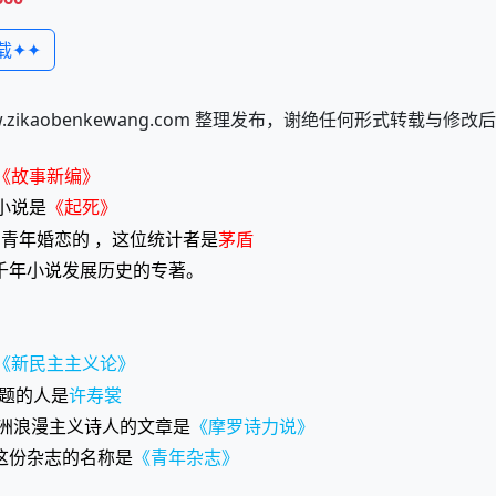
载✦✦
kaobenkewang.com 整理发布，谢绝任何形式转载与修
《故事新编》
小说是
《起死》
描写青年婚恋的 ，这位统计者是
茅盾
千年小说发展历史的专著。
《新民主主义论》
问题的人是
许寿裳
欧洲浪漫主义诗人的文章是
《摩罗诗力说》
 ，这份杂志的名称是
《青年杂志》