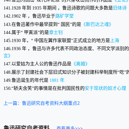
141.1928 年到 1935 年期间 ，鲁迅诗歌的问题大多数是
旧体诗
142.1902 年 ，鲁迅毕业于
路矿学堂
143.在鲁迅著作中最早提到“ 国民”的是
《斯巴达之魂》
144.属于“ 甲寅派”的是
章士钊
145.1930 年，“ 中国左翼作家联盟”正式成立的地方是
上海
146.1936 年 ，鲁迅与许多代表不同政治态度、不同文学
言》
147.以爱姑为主人公的鲁迅作品是
《离婚》
148.展示了封建社会下层旧式知识分子被封建科举制度所“吃
149.鲁迅诞生的年代是
1881 年
150.“轿夫含笑”的事情是在批判国民性的
安于现状的奴才心理
上一篇：鲁迅研究自考资料大纲重点2
鲁迅研究
自考资料
查看更多>>>