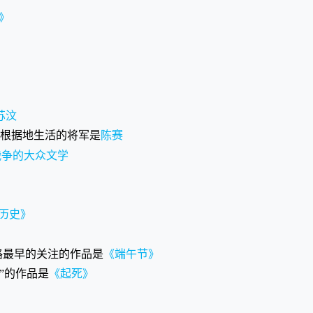
》
苏汶
革命根据地生活的将军是
陈赛
战争的大众文学
历史》
道路最早的关注的作品是
《端午节》
观”的作品是
《起死》
》