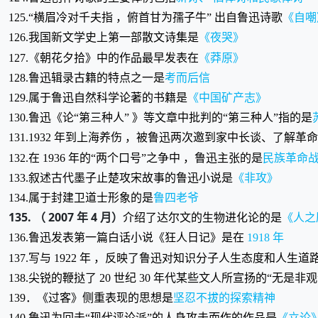
125.“横眉冷对千夫指 ，俯首甘为孺子牛” 出自鲁迅诗歌
《自嘲
126.我国新文学史上第一部散文诗集是
《夜哭》
127.《朝花夕拾》中的作品最早发表在
《莽原》
128.鲁迅辑录古籍的特点之一是
考而后信
129.属于鲁迅自然科学论著的书籍是
《中国矿产志》
130.鲁迅《论“第三种人” 》等文章中批判的“第三种人”指的是
131.1932 年到上海养伤 ，被鲁迅两次邀到家中长谈、了解
132.在 1936 年的“两个口号”之争中 ，鲁迅主张的是
民族革命
133.叙述古代墨子止楚攻宋故事的鲁迅小说是
《非攻》
134.属于封建卫道士形象的是
鲁四老爷
135. （ 2007 年 4 月）
介绍了达尔文的生物进化论的是
《人之
136.鲁迅发表第一篇白话小说《狂人日记》是在
1918 年
137.写与 1922 年 ，反映了鲁迅对知识分子人生态度和人生
138.尖锐的鞭挞了 20 世纪 30 年代某些文人所宣扬的“无是非
139．《过客》侧重表现的思想是
坚忍不拔的探索精神
140.鲁迅为回击“现代评论派”的人身攻击而作的作品是
《立论