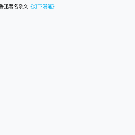
自鲁迅著名杂文
《灯下漫笔》