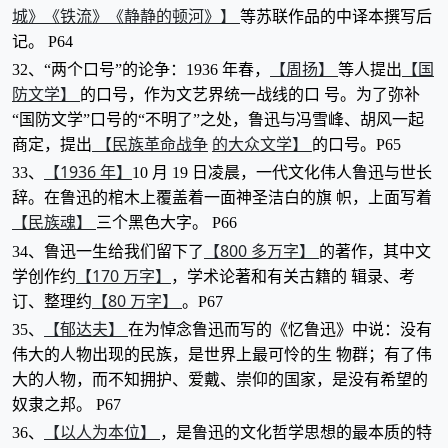
城》《铁流》《静静的顿河》】
等苏联作品的中译本撰写后
记。 P64
【周扬】
【国
32、“两个口号”的论争：1936 年春，
等人提出
防文学】
的口号，作为文艺界统一战线的口 号。为了弥补
“国防文学”口号的“不明了”之处，鲁迅与冯雪峰、胡风一起
【民族革命战争
的大众文学】
商定，提出
的口号。P65
【1936 年】
33、
10 月 19 日凌晨，一代文化伟人鲁迅与世长
辞。在鲁迅的棺木上覆盖着一面神圣洁白的旗 帜，上面写着
【民族魂】
三个黑色大字。 P66
【800 多万字】
34、鲁迅一生给我们留下了
的著作，其中文
【170 万字】
学创作约
，学术论著和有关古籍的 辑录、考
【80 万字】
订、整理约
。P67
【郁达夫】
35、
在为悼念鲁迅而写的《忆鲁迅》中说：没有
伟大的人物出现的民族，是世界上最可怜的生 物群；有了伟
大的人物，而不知拥护、爱戴、崇仰的国家，是没有希望的
奴隶之邦。 P67
【以人为本位】
36、
，是鲁迅的文化哲学思想的最本质的特