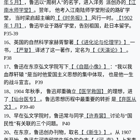
年 5 月】
【江
，鲁迅以“周树人”的名字，进入洋务 派创办的
南水师学堂】
。翌年， 他考入江南陆师学堂附设的路矿学
【《时务报》】
【1902
堂， 当时梁启超主编的
风行一时。
年 1 月】
，鲁迅毕业于路矿学堂，告别祖国，赴日本留学。
P35-39
【《进化论与伦理学》】
16、英国的自然科学家赫胥黎著
一
【严复】
【《天演论》】
书，
译述了这一著作，定名为
。
P38
【《自题小像》】
17、鲁迅在东京弘文学院写下
：“我以我
血荐轩辕 ”是当时他爱国主义思想的集中体现， 也是他一生
的战斗宣言。 P39
【医学救国】
18、1904 年秋季， 鲁迅郑重确立
的理想，进
【仙台医专】
【弃医从
了
。鲁迅思想历程中最重要的转折 是
文】
。P39-40
【许寿裳】
19、早在弘文学院时，鲁迅常与同学
讨论与“国
民性”有关联的三个问题。 P40
【《新生》】
20、在东京，鲁迅创办刊物，取名
。从 1907
【《河
南》】