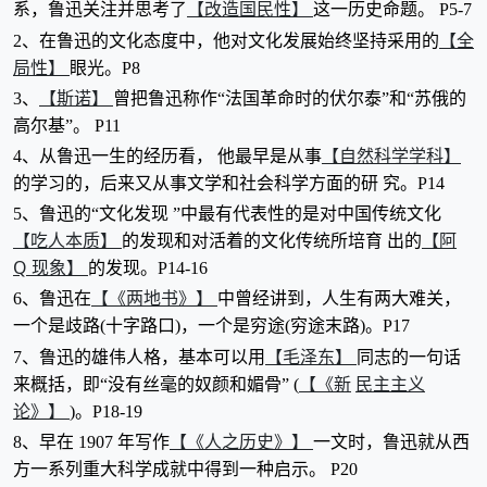
【改造国民性】
系，鲁迅关注并思考了
这一历史命题。 P5-7
【全
2、在鲁迅的文化态度中，他对文化发展始终坚持采用的
局性】
眼光。P8
【斯诺】
3、
曾把鲁迅称作“法国革命时的伏尔泰”和“苏俄的
高尔基”。 P11
【自然科学学科】
4、从鲁迅一生的经历看， 他最早是从事
的学习的，后来又从事文学和社会科学方面的研 究。P14
5、鲁迅的“文化发现 ”中最有代表性的是对中国传统文化
【吃人本质】
【阿
的发现和对活着的文化传统所培育 出的
Q 现象】
的发现。P14-16
【《两地书》】
6、鲁迅在
中曾经讲到，人生有两大难关，
一个是歧路(十字路口)，一个是穷途(穷途末路)。P17
【毛泽东】
7、鲁迅的雄伟人格，基本可以用
同志的一句话
【《新
民主主义
来概括，即“没有丝毫的奴颜和媚骨” (
论》】
)。P18-19
【《人之历史》】
8、早在 1907 年写作
一文时，鲁迅就从西
方一系列重大科学成就中得到一种启示。 P20