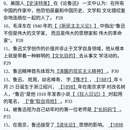
【史沫特莱】
9、美国人
在《论鲁迅》 一文中认为：在所有
中国的作家中，他恐怕是最和中国历史、文学和 文化错综复
杂地连络在一起的人了。 P28
【《新民主主义论》】
10、毛泽东在 1940 年的
中指出“鲁迅
不但是伟大的文学家， 而且是伟大的思想家和 伟大的革命
家”。 P28
11、鲁迅文学创作的价值并非止于文学自身领域，他从根本
【文化目的】
上就是带着一种鲜明的
去从事文 学活动的。
P29
【清醒的现实主义精神】
12、鲁迅精神首先体现为
。P30
【豫才】
【1881】
13、鲁迅， 姓周，幼名樟寿， 字
，
年 9
【1898】
月 25 日诞生于浙江绍兴，
年在南京求学 时改名树
【《狂人日记》】
人，“鲁迅”是他 1918 年发表小说
时起用
【“鲁”取自母姓】
的笔名，
。P33
【“长妈妈”】
14、被鲁迅视为自己幼年时的第一位老师是
。
P35
【进化论】
【1898
15、在南京，鲁迅接受了
思想的影响。