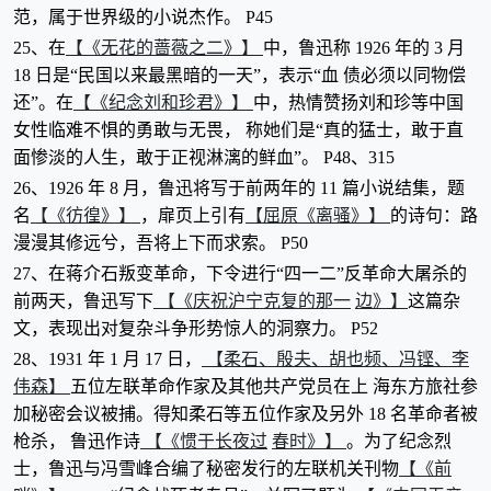
范，属于世界级的小说杰作。 P45
【《无花的蔷薇之二》】
25、在
中，鲁迅称 1926 年的 3 月
18 日是“民国以来最黑暗的一天”，表示“血 债必须以同物偿
【《纪念刘和珍君》】
还”。在
中，热情赞扬刘和珍等中国
女性临难不惧的勇敢与无畏， 称她们是“真的猛士，敢于直
面惨淡的人生，敢于正视淋漓的鲜血”。 P48、315
26、1926 年 8 月，鲁迅将写于前两年的 11 篇小说结集，题
【《彷徨》】
【屈原《离骚》】
名
，扉页上引有
的诗句：路
漫漫其修远兮，吾将上下而求索。 P50
27、在蒋介石叛变革命，下令进行“四一二”反革命大屠杀的
【《庆祝沪宁克复的那一
边》】
前两天，鲁迅写下
这篇杂
文，表现出对复杂斗争形势惊人的洞察力。 P52
【柔石、殷夫、胡也频、冯铿、李
28、1931 年 1 月 17 日，
伟森】
五位左联革命作家及其他共产党员在上 海东方旅社参
加秘密会议被捕。得知柔石等五位作家及另外 18 名革命者被
【《惯于长夜过
春时》】
枪杀， 鲁迅作诗
。为了纪念烈
【《前
士，鲁迅与冯雪峰合编了秘密发行的左联机关刊物