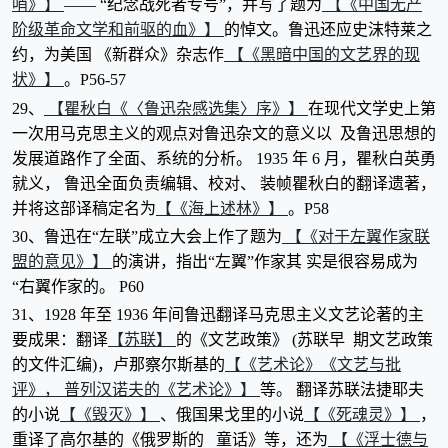
哨》】
【《中国无产
—— “纪念战死者专号”，并写了题为
阶级革命文学和前驱的血》】
的悼文。鲁迅还应史沫特莱之
【《黑暗中国的文艺界的现
约，为美国 《新群众》杂志作
状》】
。P56-57
【瞿秋白《〈鲁迅杂感选集〉序》】
29、
在现代文学史上第
一次用马克思主义的观点对鲁迅杂文的意义以 及鲁迅思想的
发展道路作了全面、系统的分析。 1935 年 6 月，瞿秋白英勇
就义， 鲁迅全面负责编辑、校对、 装帧瞿秋白的翻译遗著，
【《海上述林》】
并将这部译稿定名为
。P58
【《对于左翼作家联
30、鲁迅在“左联”成立大会上作了题为
盟的意见》】
的演讲，指出“左翼”作家其 实是很容易成为
“右翼作家的。 P60
31、1928 年至 1936 年间鲁迅翻译马克思主义文艺论著的主
【苏联】
要成果：翻译
的《文艺政策》 (苏联早 期文艺政策
【《艺术论》《文艺与批
的文件汇编)，卢那察尔斯基的
评》， 普列汉诺夫的《艺术论》】
等。 翻译苏联法捷耶夫
【《毁灭》】
【《死魂灵》】
的小说
、俄国果戈里的小说
，
【《浮士德与
重译了高尔基的《俄罗斯的 童话》等，还为