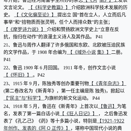
年开始，鲁迅在河南留学生所办的杂志
上发表
【《科学史教篇》】
文言论文。
介绍欧洲科学技术发展的历
【《文化偏至论》】
史。
提出立 国“首在立人，人立而后凡
事举”和“掊物质而张灵明，任个人而排众数”的主张；
【《摩罗诗力说》】
介绍和赞扬欧洲文学史上“立意在反
抗，指归在动作”的浪漫主义诗人及其作品。 P41
21、鲁迅与周作人翻译了许多俄国和东欧、北欧被压迫民族
【《域外小说
集》】
的文学作品，于 1908 年合编为
二册。
P41
22、鲁迅 1909 年 6 月回国。 1911 年冬，创作文言小说
【《怀旧》】
。P42
【《青年杂志》】
23、1915 年 9 月，陈独秀等创办重要刊物
(第二卷改名为《新青年》，第一任主编是陈 独秀)，掀起以
【“民主”与“科学”】
为旗帜的新文化运动。 P44
【鲁迅】
24、1918 年 5 月，鲁迅在《新青年》上首次以
为笔
【《狂人日记》】
名，发表了第一篇白话小说
， 之后鲁迅发
【1921-1922
表了《孔乙己》《药》等十多篇小说，特别是
年创作、发表的《阿 Q 正传》】
，堪称中国现代小说的典