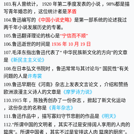
103.有人曾统计， 1920 年第二季度发表的小说 ，98%都是描
写青年婚恋的 ，这位统计者是
茅盾
104.鲁迅编写的
《中国小说史略》
是第一部系统的论述我过
两千年小说发展历史的专著。
105.鲁迅翻译理论的核心是
“宁信而不顺”
106.鲁迅逝世的时间是
1936 年 10 月 19 日
107.毛泽东指出鲁迅代表了“ 中华民族新文化的方向”的文章
是
《新民主主义论》
108.在日本弘文书院时 ，鲁迅常常与其讨论与“ 国民性”有关
问题的人是
许寿裳
109.鲁迅早期在《河南》杂志上发表文言论文 ，介绍和赞扬
欧洲浪漫主义诗人的文章是
《摩罗诗力说》
110.1915 年 ，陈独秀创办了一份杂志 ，掀起了新文化运动
，这份杂志的名称是
《青年杂志》
111.鲁迅作品中 ，描写寡妇守节悲剧的作品是
《明天》
112.“所谓中国的文明者 ，其实不过是安排阔人享用的人肉的
筵席”。所谓中国者 ，其实不过是安排这人肉 筵席的厨房”。