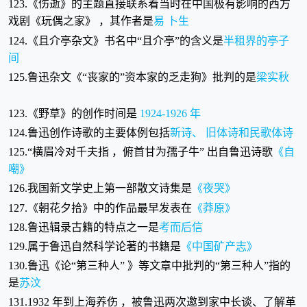
123.《伤逝》的主题直接联系着当时在中国极有影响的西方
戏剧《玩偶之家》 ，其作者是
易 卜生
124.《且介亭杂文》书名中“且介亭”的含义是
半租界的亭子
间
125.鲁迅杂文《“丧家的”资本家的乏走狗》批判的是
梁实秋
123.《野草》的创作时间是
1924-1926 年
124.鲁迅创作诗歌的主要体例包括
新诗、 旧体诗和民歌体诗
125.“横眉冷对千夫指 ，俯首甘为孺子牛” 出自鲁迅诗歌
《自
嘲》
126.我国新文学史上第一部散文诗集是
《夜哭》
127.《朝花夕拾》中的作品最早发表在
《莽原》
128.鲁迅辑录古籍的特点之一是
考而后信
129.属于鲁迅自然科学论著的书籍是
《中国矿产志》
130.鲁迅《论“第三种人” 》等文章中批判的“第三种人”指的
是
苏汶
131.1932 年到上海养伤 ，被鲁迅两次邀到家中长谈、了解革