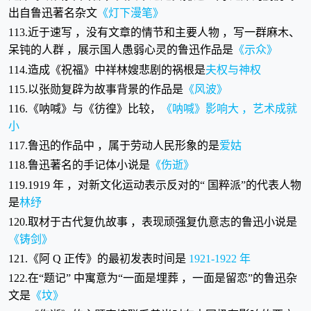
出自鲁迅著名杂文
《灯下漫笔》
113.近于速写 ，没有文章的情节和主要人物 ，写一群麻木、
呆钝的人群 ，展示国人愚弱心灵的鲁迅作品是
《示众》
114.造成《祝福》中祥林嫂悲剧的祸根是
夫权与神权
115.以张勋复辟为故事背景的作品是
《风波》
116.《呐喊》与《彷徨》比较，
《呐喊》影响大 ，艺术成就
小
117.鲁迅的作品中 ，属于劳动人民形象的是
爱姑
118.鲁迅著名的手记体小说是
《伤逝》
119.1919 年 ，对新文化运动表示反对的“ 国粹派”的代表人物
是
林纾
120.取材于古代复仇故事 ，表现顽强复仇意志的鲁迅小说是
《铸剑》
121.《阿 Q 正传》的最初发表时间是
1921-1922 年
122.在“题记” 中寓意为“一面是埋葬 ，一面是留恋”的鲁迅杂
文是
《坟》