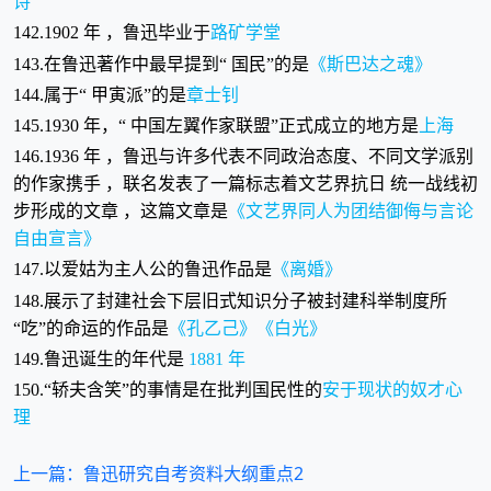
诗
142.1902 年 ，鲁迅毕业于
路矿学堂
143.在鲁迅著作中最早提到“ 国民”的是
《斯巴达之魂》
144.属于“ 甲寅派”的是
章士钊
145.1930 年，“ 中国左翼作家联盟”正式成立的地方是
上海
146.1936 年 ，鲁迅与许多代表不同政治态度、不同文学派别
的作家携手 ，联名发表了一篇标志着文艺界抗日 统一战线初
步形成的文章 ，这篇文章是
《文艺界同人为团结御侮与言论
自由宣言》
147.以爱姑为主人公的鲁迅作品是
《离婚》
148.展示了封建社会下层旧式知识分子被封建科举制度所
“吃”的命运的作品是
《孔乙己》《白光》
149.鲁迅诞生的年代是
1881 年
150.“轿夫含笑”的事情是在批判国民性的
安于现状的奴才心
理
上一篇：鲁迅研究自考资料大纲重点2