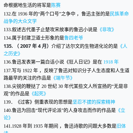
命根据地生活的将军是
陈赛
132.在 1936 年的“两个口号”之争中 ，鲁迅主张的是
民族革命
战争的大众文学
133.叙述古代墨子止楚攻宋故事的鲁迅小说是
《非攻》
134.属于封建卫道士形象的是
鲁四老爷
135. （ 2007 年 4 月）
介绍了达尔文的生物进化论的是
《人
之历史》
136.鲁迅发表第一篇白话小说《狂人日记》是在
1918 年
137.写与 1922 年 ，反映了鲁迅对知识分子人生态度和人生道
路最早的关注的作品是
《端午节》
138.尖锐的鞭挞了 20 世纪 30 年代某些文人所宣扬的“无是非
观”的作品是
《起死》
139．《过客》侧重表现的思想是
坚忍不拔的探索精神
140.鲁迅为回击“现代评论派”的人身攻击而作的作品是
《立
论》
141.1928 年到 1935 年期间 ，鲁迅诗歌的问题大多数是
旧体