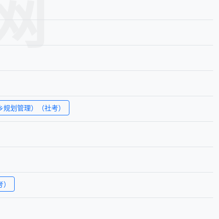
网
乡规划管理）（社考）
考）