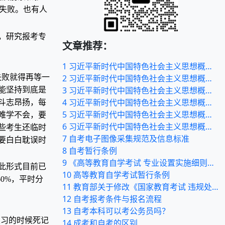
失败。也有人
，研究报考专
文章推荐：
1
习近平新时代中国特色社会主义思想概论课程自考样卷
失败就得再等一
2
习近平新时代中国特色社会主义思想概论课程自考大纲（五）
3
习近平新时代中国特色社会主义思想概论课程自考大纲（四）
能坚持到底是
4
习近平新时代中国特色社会主义思想概论课程自考大纲（三）
斗志昂扬，每
5
习近平新时代中国特色社会主义思想概论课程自考大纲（二）
难学不会，要
6
习近平新时代中国特色社会主义思想概论课程自考大纲（一）
些考生还临时
7
自考电子图像采集规范及信息标准
要白白耽误时
8
自考暂行条例
9
《高等教育自学考试 专业设置实施细则》和《高等教育自学 考试开考专业清单》
此形式目前已
10
高等教育自学考试暂行条例
0%，平时分
11
教育部关于修改《国家教育考试 违规处理办法》的决定
12
自考报考条件与报名流程
13
自考本科可以考公务员吗？
复习的时候死记
14
成考和自考的区别