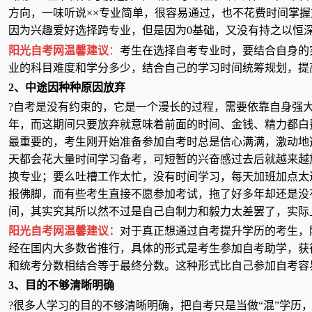
方向，一味听说××专业简单，很容易通过，也不花费时间掌
因为兴趣爱好选择跨专业，但是因为0基础，又没有持之以恒
阳光自考网温馨建议
：
考生在选择自考专业时，要结合自身的
业的科目难度和学分多少，结合自己的学习时间统筹规划，提
2、中途因种种原因放弃
?自考是没有约束的，它是一个漫长的过程，需要依靠自身强
年，而这期间只要放弃就意味着前面的时间、金钱、精力都白
最重要的，考生刚开始准备参加自考时总是信心满满，激动地
天都会花大量时间学习备考，可短暂的兴奋感过去后就越来越
换专业；要么吐槽工作太忙，没有时间学习，每天加班加点太
报佛脚，而有些考生直接不愿参加考试，拖了好多年却还是没
间，其实究其所以然不过是自己自制力和毅力太差罢了，实际
阳光自考网温馨建议：
对于真正想通过自考提升学历的考生，
经在国内大多数省推行，具体的形式是考生参加自考助学，获得
和统考分数相结合等于最终分数。这种形式比自己参加自考容
3、目的不够清晰明确
?很多人学习的目的不够清晰明确，把自考只是当做“混”学历