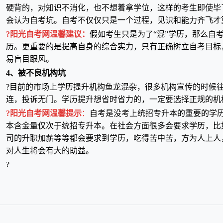
硬背的，对知识不消化，也不想着拿学位，这样的考生即使毕
会认为自考坑。自考不仅仅只是一个过程，见识和能力齐飞才
?阳光自考网温馨建议：
假如考生只是为了“混”学历，那么自
历。更重要的是提高自身的综合实力，只有正确树立自考目标
易盲目跟风。
4、被不良机构坑
?目前的市场上学历提升机构鱼龙混杂，很多机构宣传的时候
连，投诉无门。学历提升想省时省力的，一定要选择正规的机
?阳光自考网温馨提示
：
自考是没考上统招专升本的重要的学
本含金量仅次于统招专升本。在社会方面很多会要求学历，比
司的升职加薪等等都会要求到学历，吃得苦中苦，方为人上人
对人生将会有大的助益。
?