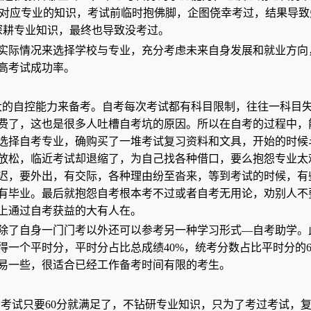
握对应专业的知识，考试前临时抱佛脚，企图侥幸考过，结果导致
深耕专业知识，最终也导致没考过。
实际情况来选择学校与专业，充分考虑未来自身发展和就业方向
高考试成功率。
大的自控能力来备考。自考每次考试都有科目限制，往往一科目
费了，这也是很多人吐槽自考坑的原因。所以在自考的过程中，
选择自考专业，确购买了一堆考试复习资料和文具，开始的时候
放松，临近考试却退缩了，为自己找各种借口，要么抱怨专业太
迟，要外出，有交际，各种理由纷至沓来，等到考试的时候，有
有毕业。最后就抱怨自考根本考不过或者自考无用论，劝别人不
上通过自考获益的大有人在。
除了自身一门门考以外还可以参考另一种学习形式—自考助学。
一个平时分，平时分占比总成绩40%，统考分数占比平时分的6
易一些，很适合已经工作备考时间有限的考生。
，考试只要60分就满足了，不钻研专业知识，只为了考过考试，