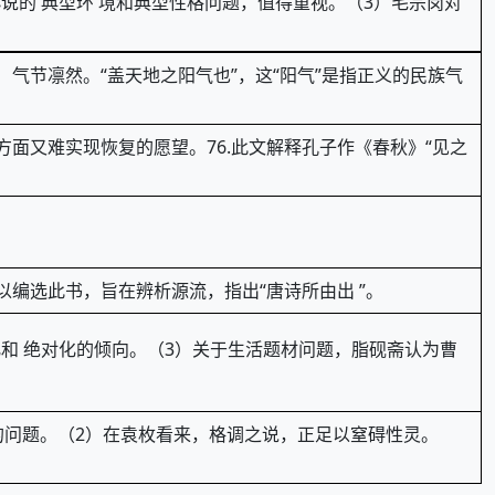
说的 典型环 境和典型性格问题，值得重视。（3）毛宗岗对
气节凛然。“盖天地之阳气也”，这“阳气”是指正义的民族气
方面又难实现恢复的愿望。76.此文解释孔子作《春秋》“见之
以编选此书，旨在辨析源流，指出“唐诗所由出 ”。
化和 绝对化的倾向。（3）关于生活题材问题，脂砚斋认为曹
格的问题。（2）在袁枚看来，格调之说，正足以窒碍性灵。