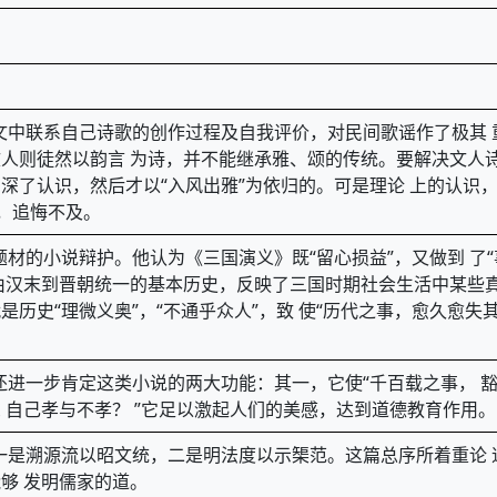
，文中联系自己诗歌的创作过程及自我评价，对民间歌谣作了极其 
人则徒然以韵言 为诗，并不能继承雅、颂的传统。要解决文人
深了认识，然后才以“入风出雅”为依归的。可是理论 上的认识
非，追悔不及。
题材的小说辩护。他认为《三国演义》既“留心损益”，又做到 了
由汉末到晋朝统一的基本历史，反映了三国时期社会生活中某些真
历史“理微义奥”，“不通乎众人”，致 使“历代之事，愈久愈失其
，还进一步肯定这类小说的两大功能：其一，它使“千百载之事， 
 自己孝与不孝？ ”它足以激起人们的美感，达到道德教育作用。
，一是溯源流以昭文统，二是明法度以示榘范。这篇总序所着重论
够 发明儒家的道。