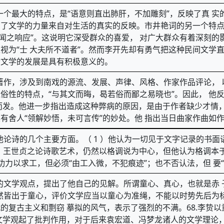
的一个最大的特点，是“语意则直出肺肝，不加雕刻”，反映了真 
明 了文学的力量来自对生活的真实的反映。市井艳词的另一个特点
井闻之响应”。这说明它深受群众的喜爱， 对广大群众有着深刻的
视为“士 大夫所不道者”。然而李开先却有勇气把这种民间文学直
动文学的发展是具有积极意义的。
的著作，涉及到南戏的源流、发展、声律、风格、作家作品评论， 
俗性的特点，“与其文而晦，曷若俗而鄙之易晓也”。因此， 他
而发。他进一步指出造成这种弊病的原因，是由于作者缺少才情，
有舍人“领解妙悟，未可言传”的妙处。他 指出当日曲家作曲如作
出他论诗的几个主要方面。（ 1 ）他认为一切见于文字记录的书
（2）王世贞之论诗歌艺术，仍然以格调说为中心，但他认为格调本
力以求工，但必须“由工入微，不犯痕迹”；也不否认法，但 要“
统的文学观点，提出了他自己的见解。所谓童心、真心，也就是赤
既然皆出于童心，评价文学应当以童心为准绳，不能以时势先后为标
的复古主义和剽窃 摹拟的风气，表示了强烈的不满。68.李贽
文学观起了批判作用，对于后来袁宏道、冯梦龙诸人的文学理论