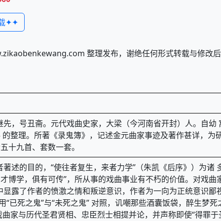
载✦✦
kaobenkewang.com 整理发布，谢绝任何形式转载与修
60），字继先，号丑斋。元代戏曲史家，大梁（今河南省开封）人。
 的整理。所著《录鬼簿》，记述金元曲家事迹及著作甚详，为
令五十九首、套数一套。
作者著述的目的，“使往者复生，来者力学”（朱凯《后序》）为诸
高 才博学，俱有可传”，所从事的戏曲事业有不朽的价值。对戏曲
中显露了作者的愤激之情和叛逆意识，作者为一向为正统意识鄙视的
用“已死之鬼”与“未死之鬼” 对照，讥嘲那些酒囊饭袋，醉生梦
戏曲家与历代圣君贤相、忠臣烈士相提并论，并声称即使“得罪于圣