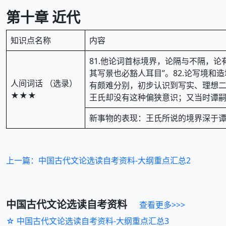
第十章 近代
知识点名称
内容
81.他论词首标境界，论隔与不隔，
其写景也必豁人耳目”。82.论写境
人间词话 （选录）
有颇难分别，初步认识到写实、理想二
★★★
王氏却没有这种偏狭意识；又当时谭嗣 
新事物的表现：王氏所说的境界深于
上一篇：中国古代文论选读自考资料-大纲重点汇总2
中国古代文论选读
自考资料
查看更多>>>
☆ 中国古代文论选读自考资料-大纲重点汇总3