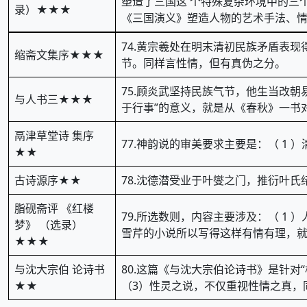
塑造了三国这 个特殊复杂环境中的三
录）★★★
《三国演义》塑造人物的艺术手法、
74.黄宗羲处在明末清初民族矛盾表现
缩斋文集序★★★
节。同样言性情，但有真伪之分。
75.顾炎武坚持民族气节，他生当改朝
与人书三★★★
于行事”的意义，就是从《春秋》一书
鬲津草堂诗 集序
77.神韵说的审美要求主要是：（ 1 
★★
古诗源序★★
78.沈德潜受业于叶燮之门，推衍叶氏
脂砚斋评 《红楼
79.所选数则，内容主要涉及：（ 1
梦》 （选录）
雪芹的小说所以写得这样有情有理，就在于
★★★
与沈大宗伯 论诗书
80.这篇《与沈大宗伯论诗书》是针对
★★
（3）性灵之说，不仅重视性情之真，