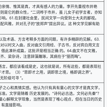
实的亲情、惟其是真，才具有感人的力量。李开先重视市井艳
则是它的群众性，“二词哗于市井，虽 儿女子初学言者，亦知
影响。61.在封建社会里，民间文学一向受到士大夫的鄙视。
配风雅，并对孔子的“放郑声”提出异议。这 种文学见解有助
以及术语、方言考释多方面的问题，有许多精辟的见解。63.
反对以时文入曲，反对曲文引用经、子古书，反对宾白用文言
借此凑补成篇，这批评是相当正确 的。64.曲文不在文雅，
齐、梁杂诗，注意辞藻雕琢，其病在于“丽而晦”。
面语言，都应该看成是史，这也就是说，所有这些，都是表现社
于才思。（3）“思即才之用，调即思之境，格即调之界”。
无阶级可寻 ”。
 子之心和真情实感。他认为只有具有童心的文学才是真文学，
准。文学是随着 历史发展的。“诗何必古选，文何必先秦”？
以童心解释文学现象，当然是表现了唯心观点，但在当日的历史
，有直接影响。