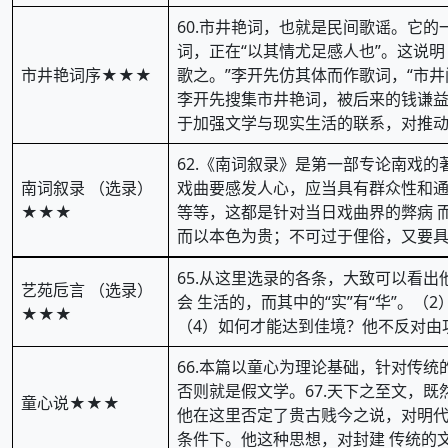
60.市井艳词，也就是民间歌谣。它
词，正在“以其情尤足感人也”。这说
市井艳词序★★★
歌之。”李开先仿其体而作歌词，“市
李开先搜集市井艳词，被后来的钱谦益
于加强文学与现实生活的联系，对推
62.《南词叙录》是第一部专论南戏
南词叙录 （选录）
戏曲要感发人心，应当具有群众性和通
★★★
等等，这都是针对当日戏曲界的弊病 
而以本色为贵；不可过于俚俗，又要具
65.从这里选录的各条，大致可以看
艺苑卮言 （选录）
会 生活的，而其中的“实”有“华”。
★★★
（4）如何才能达到佳境？他不反对由功
66.本篇以童心为理论基础，针对传
否则就是假文学。67.天下之至文，
童心说★★★
他在这里否定了贵古贱今之说，对明代
条件下。他这种思想，对封建 传统的