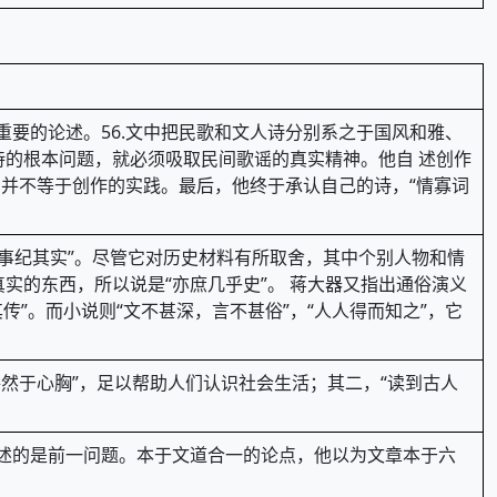
重要的论述。56.文中把民歌和文人诗分别系之于国风和雅、
诗的根本问题，就必须吸取民间歌谣的真实精神。他自 述创作
，并不等于创作的实践。最后，他终于承认自己的诗，“情寡词
“事纪其实”。尽管它对历史材料有所取舍，其中个别人物和情
实的东西，所以说是“亦庶几乎史”。 蒋大器又指出通俗演义
传”。而小说则“文不甚深，言不甚俗”，“人人得而知之”，它
豁然于心胸”，足以帮助人们认识社会生活；其二，“读到古人
 述的是前一问题。本于文道合一的论点，他以为文章本于六