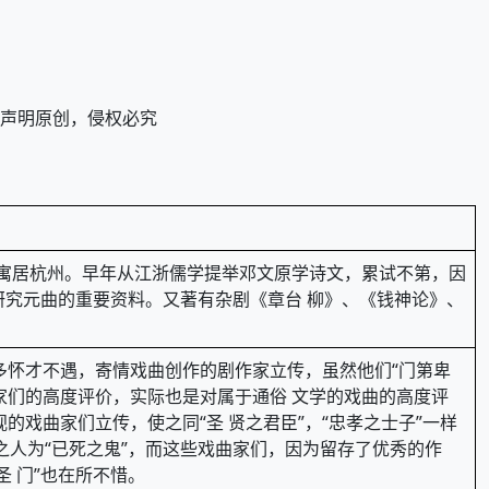
改后声明原创，侵权必究
自幼 寓居杭州。早年从江浙儒学提举邓文原学诗文，累试不第，因
研究元曲的重要资料。又著有杂剧《章台 柳》、《钱神论》、
 多怀才不遇，寄情戏曲创作的剧作家立传，虽然他们“门第卑
家们的高度评价，实际也是对属于通俗 文学的戏曲的高度评
戏曲家们立传，使之同“圣 贤之君臣”，“忠孝之士子”一样
死之人为“已死之鬼”，而这些戏曲家们，因为留存了优秀的作
 门”也在所不惜。