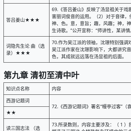
69.《答吕姜山》反映了汤显祖关于
害丽词俊音的运用。（2）对于音律，
答吕姜山★★★
神、色。意，意旨；趣，风趣；神，神
生诗歌。”公开宣称：“师讲性，某讲情
70.作为吴江派的领袖，沈璟特别强调
词隐先生论 曲（选
吴江派作家在沈璟影响下，大都讲究音
录）★★★
色，其成就远远落在汤显祖的后面。
第九章 清初至清中叶
知识点名称
内容
西游记题词
72.《西游记题词》署名“幔亭过客”
★★
73.所录数则，内容主要涉及：（ 
读三国志法 （选