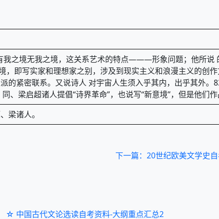
论有我之境无我之境，这关系艺术的特点———形象问题；他所说 
和造境，即写实家和理想家之别，涉及到现实主义和浪漫主义的创
派的紧密联系。又说诗人 对宇宙人生须入乎其内，出乎其外。8
同、梁启超诸人提倡“诗界革命”，也说写“新意境”，但是他们作
谭、梁诸人。
下一篇：20世纪欧美文学史自
☆ 中国古代文论选读自考资料-大纲重点汇总2