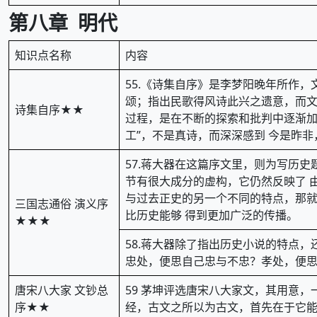
第八章 明代
知识点名称
内容
55.《诗集自序》是李梦阳晚年所作
颂；指出民歌得风诗此兴之遗意，而文
诗集自序★★
过程，是在不断的探索和批判中逐渐加
工”，不是真诗，而深深感到 今是昨
57.蒋大器在这篇序文里，则为写历史
节有很大成分的虚构，它仍然反映了 
与过去正史的另一个不同的特点，那就是
三国志通俗 演义序
比历史能够 得到更加广泛的传播。
★★★
58.蒋大器除了指出历史小说的特点
忠处，便思自己忠与不忠？孝处，便思
唐宋八大家 文钞总
59 茅坤评选唐宋八大家文，其用意
序★★
经，古文之所以为古文，首先在于它能