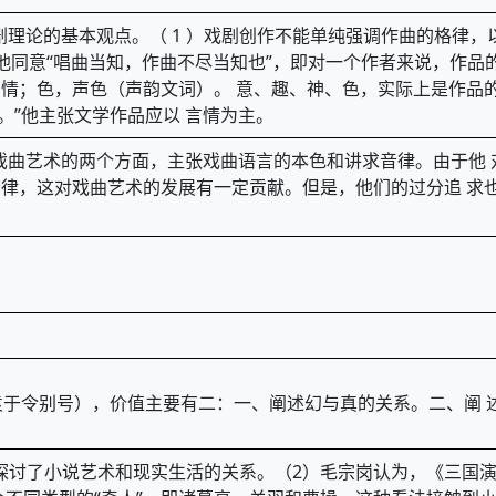
戏剧理论的基本观点。（ 1 ）戏剧创作不能单纯强调作曲的格律
他同意“唱曲当知，作曲不尽当知也”，即对一个作者来说，作品
情；色，声色（声韵文词）。 意、趣、神、色，实际上是作品的
。”他主张文学作品应以 言情为主。
戏曲艺术的两个方面，主张戏曲语言的本色和讲求音律。由于他 对
律，这对戏曲艺术的发展有一定贡献。但是，他们的过分追 求
（袁于令别号），价值主要有二：一、阐述幻与真的关系。二、阐 
1 ）探讨了小说艺术和现实生活的关系。（2）毛宗岗认为，《三