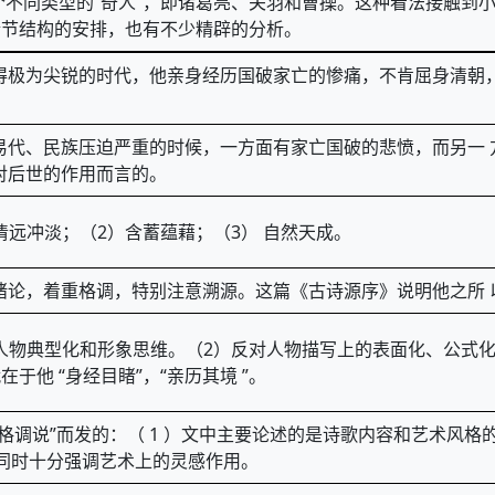
个不同类型的“奇人”，即诸葛亮、关羽和曹操。这种看法接触到小
情节结构的安排，也有不少精辟的分析。
得极为尖锐的时代，他亲身经历国破家亡的惨痛，不肯屈身清朝， 
易代、民族压迫严重的时候，一方面有家亡国破的悲愤，而另一 
对后世的作用而言的。
）清远冲淡；（2）含蓄蕴藉；（3） 自然天成。
绪论，着重格调，特别注意溯源。这篇《古诗源序》说明他之所 
 ）人物典型化和形象思维。（2）反对人物描写上的表面化、公式
他 “身经目睹”，“亲历其境 ”。
“格调说”而发的：（ 1 ）文中主要论述的是诗歌内容和艺术风
同时十分强调艺术上的灵感作用。