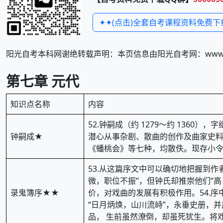
✦✦(点击)全套自考课程资料免费下
阳光自考本科网谢绝转载声明：本页信息由阳光自考网：www.zi
第七章 元代
知识点名称
内容
52.钟嗣成（约 1279～约 13
钟嗣成★
潜心从事杂剧、散曲的创作及曲家史料
《蟠桃会》等七种，均散佚。现存小
53.从这篇序文中可以确切地把握到
微，职位不振”，但钟氏却推崇他们“
录鬼簿序★★
价，对戏曲的发展有积极作用。54.序
“日月炳焕，山川流峙”，永垂史册，并
品， 生前虽然潦倒，却虽死犹生。将